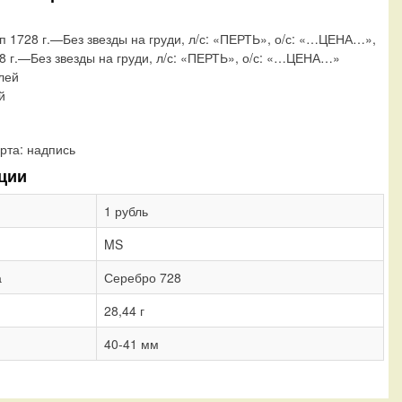
ип 1728 г.—Без звезды на груди, л/с: «ПЕРТЬ», о/с: «…ЦЕНА…»,
28 г.—Без звезды на груди, л/с: «ПЕРТЬ», о/с: «…ЦЕНА…»
блей
й
рта:
надпись
ции
1 рубль
MS
а
Серебро 728
28,44 г
40-41 мм