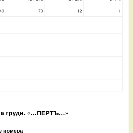
49
73
12
1
ы на груди. «…ПЕРТЪ…»
е номера