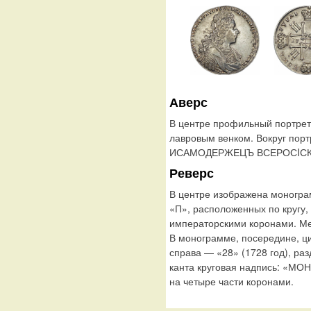
Аверс
В центре профильный портрет
лавровым венком. Вокруг пор
ИСАМОДЕРЖЕЦЪ ВСЕРОСIСК
Реверс
В центре изображена моногра
«П», расположенных по кругу,
императорскими коронами. Ме
В монограмме, посередине, ц
справа — «28» (1728 год), р
канта круговая надпись: «М
на четыре части коронами.