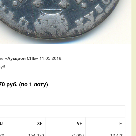
не «
Аукцион СПБ
» 11.05.2016.
уб.
 руб. (по 1 лоту)
U
XF
VF
F
70
154 370
57 000
12 470