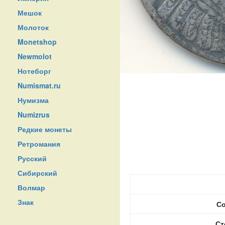
Мешок
Молоток
Monetshop
Newmolot
Нотеборг
Numismat.ru
Нумизма
Numizrus
Редкие монеты
Ретромания
Русский
Сибирский
Волмар
Знак
Со
Ст