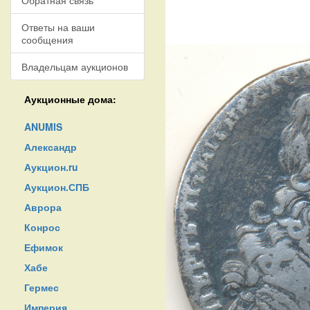
Обратная связь
Ответы на ваши
сообщения
Владельцам аукционов
Аукционные дома:
ANUMIS
Александр
Аукцион.ru
Аукцион.СПБ
Аврора
Конрос
Ефимок
Хабе
Гермес
Империя