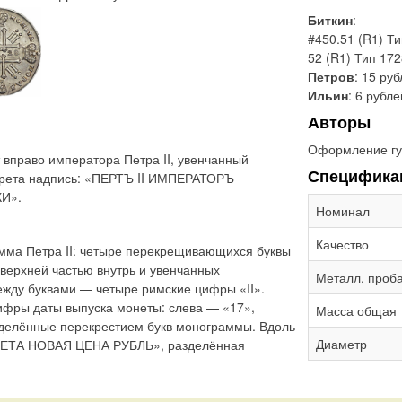
Биткин
:
#450.51 (R1) Т
52 (R1) Тип 17
Петров
: 15 ру
Ильин
: 6 рубле
Авторы
Оформление гу
 вправо императора Петра II, увенчанный
Специфика
трета надпись: «ПЕРТЪ II ИМПЕРАТОРЪ
И».
Номинал
Качество
мма Петра II: четыре перекрещивающихся буквы
 верхней частью внутрь и увенчанных
Металл, проб
жду буквами — четыре римские цифры «II».
ифры даты выпуска монеты: слева — «17»,
Масса общая
азделённые перекрестием букв монограммы. Вдоль
Диаметр
ОНЕТА НОВАЯ ЦЕНА РУБЛЬ», разделённая