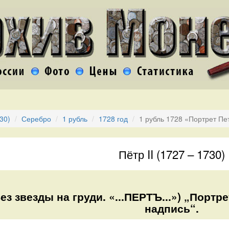
730)
Серебро
1 рубль
1728 год
1 рубль 1728 «Портрет Пет
Пётр II (1727 – 1730)
Без звезды на груди. «...ПЕРТЪ...») „Портре
надпись“.