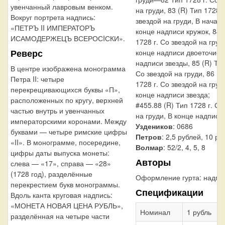
увенчанный лавровым венком.
на груди, 83 (R) Тип 1728 г
Вокруг портрета надпись:
звездой на груди, В начале
«ПЕТРЪ II ИМПЕРАТОРЪ
конце надписи кружок, 84 
ИСАМОДЕРЖЕЦЪ ВСЕРОСIСКИ».
1728 г. Со звездой на груди
Реверс
конце надписи двоеточие, 
надписи звезды, 85 (R) Тип
В центре изображена монограмма
Со звездой на груди, 86 (R
Петра II: четыре
1728 г. Со звездой на груд
перекрещивающихся буквы «П»,
конце надписи звезда;
расположенных по кругу, верхней
#455.88 (R) Тип 1728 г. Со
частью внутрь и увенчанных
на груди, В конце надписи
императорскими коронами. Между
Уздеников
: 0686
буквами — четыре римские цифры
Петров
: 2,5 рублей, 10 ру
«II». В монограмме, посередине,
Волмар
: 52/2, 4, 5, 8
цифры даты выпуска монеты:
Авторы
слева — «17», справа — «28»
(1728 год), разделённые
Оформление гурта:
надпи
перекрестием букв монограммы.
Спецификации
Вдоль канта круговая надпись:
«МОНЕТА НОВАЯ ЦЕНА РУБЛЬ»,
Номинал
1 рубль
разделённая на четыре части