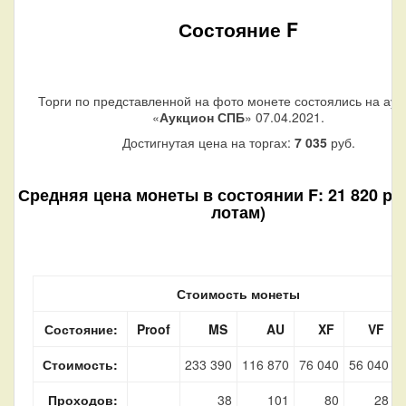
Состояние F
Торги по представленной на фото монете состоялись на аук
«
Аукцион СПБ
» 07.04.2021.
Достигнутая цена на торгах:
7 035
руб.
Средняя цена монеты в состоянии F: 21 820 руб
лотам)
Стоимость монеты
Состояние:
Proof
MS
AU
XF
VF
Стоимость:
233 390
116 870
76 040
56 040
2
Проходов:
38
101
80
28