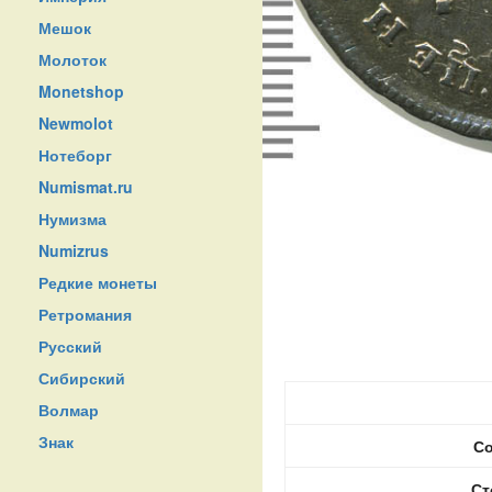
Мешок
Молоток
Monetshop
Newmolot
Нотеборг
Numismat.ru
Нумизма
Numizrus
Редкие монеты
Ретромания
Русский
Сибирский
Волмар
Знак
Со
Ст