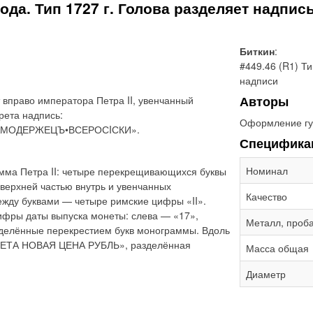
года. Тип 1727 г. Голова разделяет надп
Биткин
:
#449.46 (R1) Ти
надписи
Авторы
 вправо императора Петра II, увенчанный
рета надпись:
Оформление гу
АМОДЕРЖЕЦЪ•ВСЕРОСIСКИ».
Специфика
Номинал
мма Петра II: четыре перекрещивающихся буквы
 верхней частью внутрь и увенчанных
Качество
жду буквами — четыре римские цифры «II».
ифры даты выпуска монеты: слева — «17»,
Металл, проб
азделённые перекрестием букв монограммы. Вдоль
ОНЕТА НОВАЯ ЦЕНА РУБЛЬ», разделённая
Масса общая
Диаметр