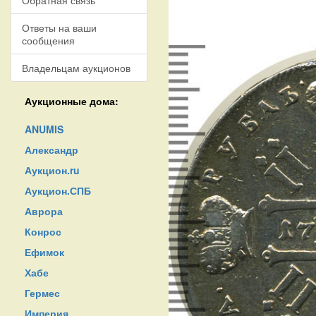
Обратная связь
Ответы на ваши
сообщения
Владельцам аукционов
Аукционные дома:
ANUMIS
Александр
Аукцион.ru
Аукцион.СПБ
Аврора
Конрос
Ефимок
Хабе
Гермес
Империя