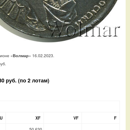
ционе «
Волмар
» 16.02.2023.
уб.
0 руб. (по 2 лотам)
U
XF
VF
F
50 630