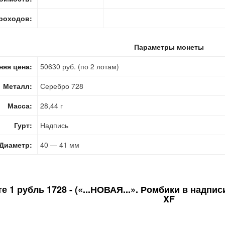
роходов:
Параметры монеты
няя цена:
50630 руб. (по 2 лотам)
Металл:
Серебро 728
Масса:
28,44 г
Гурт:
Надпись
Диаметр:
40 — 41 мм
те
1 рубль 1728 - («...НОВАЯ...». Ромбики в надпи
XF