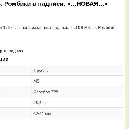
ись. Ромбики в надписи. «…НОВАЯ…»
п 1727 г. Голова разделяет надпись, «...НОВАЯ...». Ромбики в
рта:
надпись
ции
1 рубль
MS
а
Серебро 728
28,44 г
40-41 мм