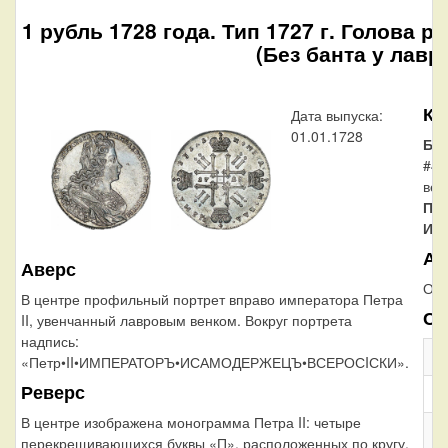
1 рубль 1728 года. Тип 1727 г. Голова 
(Без банта у лавр
Ка
Дата выпуска:
01.01.1728
Бит
#45
вен
Пе
Ил
Ав
Аверс
Офо
В центре профильный портрет вправо императора Петра
Сп
II, увенчанный лавровым венком. Вокруг портрета
надпись:
Н
«Петр•II•ИМПЕРАТОРЪ•ИСАМОДЕРЖЕЦЪ•ВСЕРОСIСКИ».
Реверс
Ка
В центре изображена монограмма Петра II: четыре
Ме
перекрещивающихся буквы «П», расположенных по кругу,