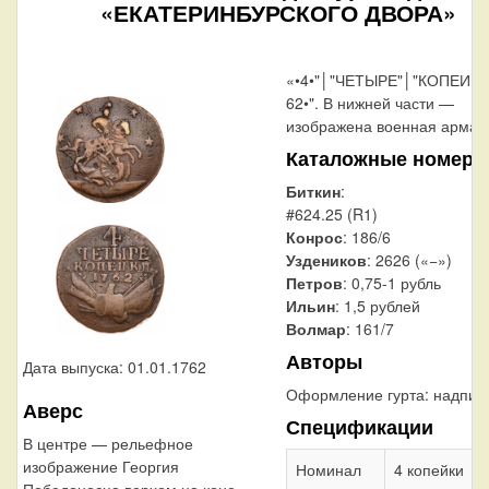
«ЕКАТЕРИНБУРСКОГО ДВОРА»
«•4•"│"ЧЕТЫРЕ"│"КОПЕИКИ
62•". В нижней части —
изображена военная армат
Каталожные номера
Биткин
:
#624.25 (R1)
Конрос
: 186/6
Уздеников
: 2626 («−»)
Петров
: 0,75-1 рубль
Ильин
: 1,5 рублей
Волмар
: 161/7
Авторы
Дата выпуска: 01.01.1762
Оформление гурта:
надпис
Аверс
Спецификации
В центре — рельефное
изображение Георгия
Номинал
4 копейки
Победоносца верхом на коне,