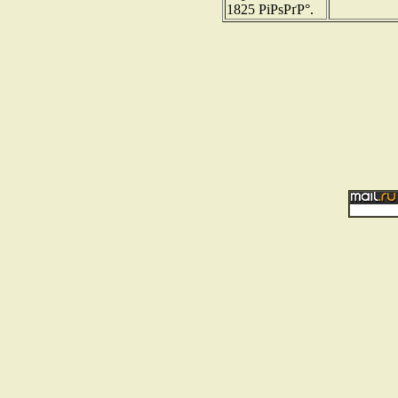
1825 РіРѕРґР°.