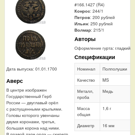
#166.1427 (R4)
Конрос
: 244/1
Петров
: 200 рублей
Ильин
: 250 рублей
Волмар
: 215/1
Авторы
Оформление гурта:
гладкий
Спецификации
Дата выпуска: 01.01.1700
Номинал
Полполушки
Аверс
Качество
MS
В центре изображен
Металл,
Медь
Государственный Герб
проба
России — двуглавый орёл
Масса
1,6 г
с распущенными крыльями.
общая
Головы которого увенчаны
двумя коронами, третья,
Диаметр
16 мм
большая корона над ними.
В правой лапе орла — скипетр,