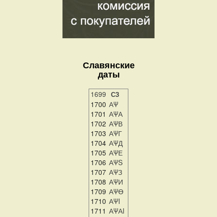
Славянские
даты
1699
СЗ
1700
АΨ
1701
АΨА
1702
АΨВ
1703
АΨГ
1704
АΨД
1705
АΨЕ
1706
АΨS
1707
АΨЗ
1708
АΨИ
1709
АΨӨ
1710
АΨI
1711
АΨАI