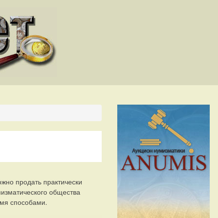
ожно продать практически
мизматического общества
умя способами.