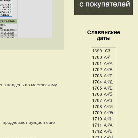
Славянские
даты
1699
СЗ
1700
АΨ
1701
АΨА
1702
АΨВ
1703
АΨГ
1704
АΨД
о в полдень по московскому
1705
АΨЕ
1706
АΨS
1707
АΨЗ
1708
АΨИ
1709
АΨӨ
1710
АΨI
в, продлевают аукцион еще
1711
АΨАI
1712
АΨВI
1713
АΨГI
одавца взимается