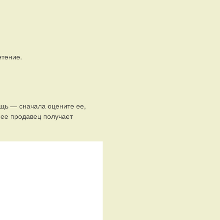
етение.
ещь — сначала оцените ее,
нее продавец получает