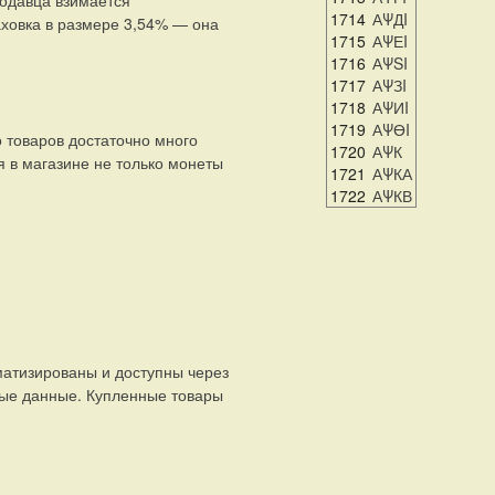
1714
АΨДI
ховка в размере 3,54% — она
1715
АΨЕI
1716
АΨSI
1717
АΨЗI
1718
АΨИI
1719
АΨӨI
о товаров достаточно много
1720
АΨК
 в магазине не только монеты
1721
АΨКА
1722
АΨКВ
матизированы и доступны через
тные данные. Купленные товары