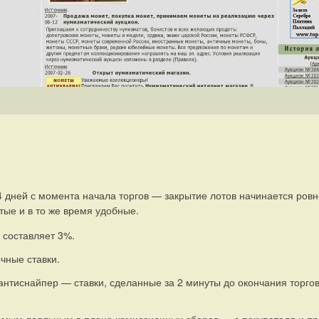
4 дней с момента начала торгов — закрытие лотов начинается ровн
тые и в то же время удобные.
 составляет 3%.
чные ставки.
нтиснайпер — ставки, сделанные за 2 минуты до окончания торго
амым лояльным в плане комиссионных сборов — с покупателя и пр