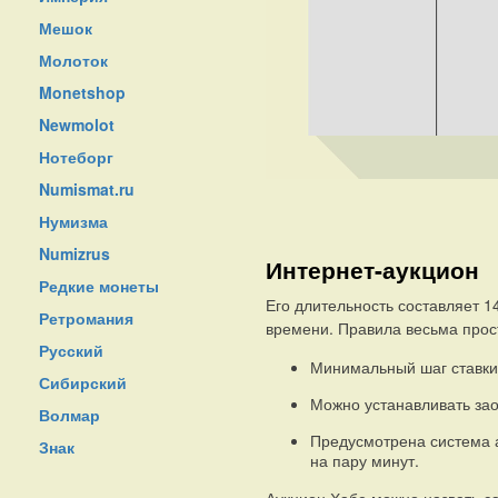
Мешок
Молоток
Monetshop
Newmolot
Нотеборг
Numismat.ru
Нумизма
Numizrus
Интернет-аукцион
Редкие монеты
Его длительность составляет 1
Ретромания
времени. Правила весьма прос
Русский
Минимальный шаг ставки
Сибирский
Можно устанавливать зао
Волмар
Предусмотрена система а
Знак
на пару минут.
Аукцион Хабе можно назвать с