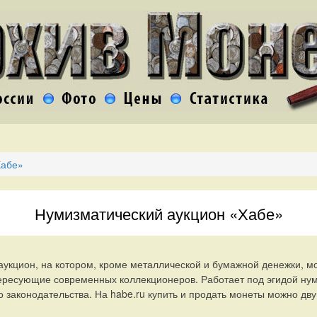
Хабе»
Нумизматический аукцион «Хабе»
укцион, на котором, кроме металлической и бумажной денежки, м
ересующие современных коллекционеров. Работает под эгидой ну
го законодательства. На habe.ru купить и продать монеты можно дв