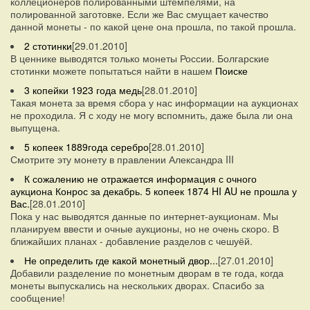
коллеционеров полированными штемпелями, на
полированной заготовке. Если же Вас смущает качество
данной монеты - по какой цене она прошла, по такой прошла.
2 стотинки
[29.01.2010]
В ценнике выводятся только монеты России. Болгарские
стотинки можете попытаться найти в нашем
Поиске
3 копейки 1923 года медь
[28.01.2010]
Такая монета за время сбора у нас информации на аукционах
не проходила. Я с ходу не могу вспомнить, даже была ли она
выпущена.
5 копеек 1889года серебро
[28.01.2010]
Смотрите эту монету в правлении Александра III
К сожалению не отражается информация с очного
аукциона Конрос за декабрь. 5 копеек 1874 HI AU не прошла у
Вас.
[28.01.2010]
Пока у нас выводятся данные по интернет-аукционам. Мы
планируем ввести и очные аукционы, но не очень скоро. В
ближайших планах - добавление разделов с чешуёй.
Не определить где какой монетный двор...
[27.01.2010]
Добавили разделение по монетным дворам в те года, когда
монеты выпускались на нескольких дворах. Спасибо за
сообщение!