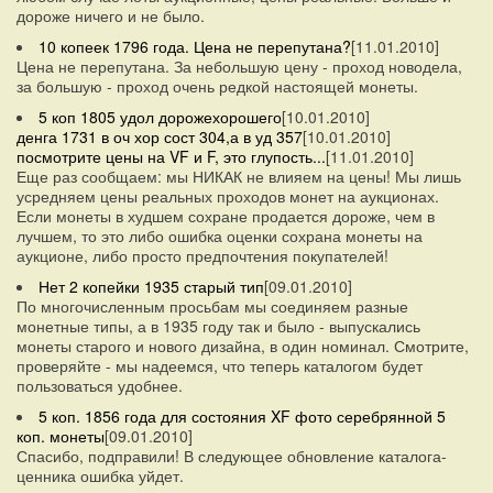
дороже ничего и не было.
10 копеек 1796 года. Цена не перепутана?
[11.01.2010]
Цена не перепутана. За небольшую цену - проход новодела,
за большую - проход очень редкой настоящей монеты.
5 коп 1805 удол дорожехорошего
[10.01.2010]
денга 1731 в оч хор сост 304,а в уд 357
[10.01.2010]
посмотрите цены на VF и F, это глупость...
[11.01.2010]
Еще раз сообщаем: мы НИКАК не влияем на цены! Мы лишь
усредняем цены реальных проходов монет на аукционах.
Если монеты в худшем сохране продается дороже, чем в
лучшем, то это либо ошибка оценки сохрана монеты на
аукционе, либо просто предпочтения покупателей!
Нет 2 копейки 1935 старый тип
[09.01.2010]
По многочисленным просьбам мы соединяем разные
монетные типы, а в 1935 году так и было - выпускались
монеты старого и нового дизайна, в один номинал. Смотрите,
проверяйте - мы надеемся, что теперь каталогом будет
пользоваться удобнее.
5 коп. 1856 года для состояния XF фото серебрянной 5
коп. монеты
[09.01.2010]
Спасибо, подправили! В следующее обновление каталога-
ценника ошибка уйдет.