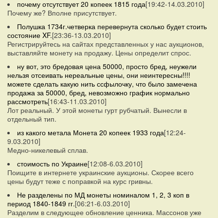
почему отсутствует 20 копеек 1815 года
[19:42-14.03.2010]
Почему же? Вполне присутствует.
Полушка 1734г.четверка перевернута сколько будет стоить
состояние XF.
[23:36-13.03.2010]
Регистрируйтесь на сайтах представленных у нас аукционов,
выставляйте монету на продажу. Цены определит спрос.
ну вот, это бредовая цена 50000, просто бред, неужели
нельзя отсеивать нереальные цены, они неинтересны!!!!
можете сделать какую нить ссфылочку, что было замечена
продажа за 50000, бред, невозможно график нормально
рассмотреть
[16:43-11.03.2010]
Лот реальный. У этой монеты гурт рубчатый. Вынесли в
отдельный тип.
из какого метала Монета 20 копеек 1933 года
[12:24-
9.03.2010]
Медно-никелевый сплав.
стоимость по Украине
[12:08-6.03.2010]
Поищите в интернете украинские аукционы. Скорее всего
цены будут теже с поправкой на курс гривны.
Не разделены по МД монеты номиналом 1, 2, 3 коп в
период 1840-1849 гг.
[06:21-6.03.2010]
Разделим в следующее обновление ценника. Массонов уже