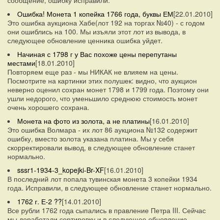
Ошибка! Монета 1 копейка 1766 года, буквы ЕМ
[22.01.2010]
Это ошибка аукциона Хабе(лот 192 на торгах №40) - с годом
они ошиблись на 100. Мы изъяли этот лот из вывода, в
следующее обновление ценника ошибка уйдет.
Начиная с 1798 г у Вас похоже цены перепутаны
местами
[18.01.2010]
Повторяем еще раз - мы НИКАК не влияем на цены.
Посмотрите на картинки этих полушек: видно, что аукцион
неверно оценил сохран монет 1798 и 1799 года. Поэтому они
ушли недорого, что уменьшило среднюю стоимость монет
очень хорошего сохрана.
Монета на фото из золота, а не платины
[16.01.2010]
Это ошибка Волмара - их лот 86 аукциона №132 содержит
ошибку, вместо золота указана платина. Мы у себя
скорректировали вывод, в следующее обновление станет
нормально.
sssr1-1934-3_kopejki-Br-XF
[16.01.2010]
В последний лот попала тувинская монета 3 копейки 1934
года. Исправили, в следующее обновление станет нормально.
1762 г. Е-2 ??
[14.01.2010]
Все рубли 1762 года сыпались в правление Петра III. Сейчас
мы доработали сортировку и в следующее обновление