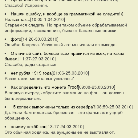
Спасибо! Исправили.
Нашли ошибку, и вообще за грамматикой не следите!))
Нельзя так...
[10:05-1.04.2010]
Стараемся следить. Но при таком объеме обрабатываемой
информации, к сожалению, бывают банальные описки.
фото
[14:20-30.03.2010]
Ошибка Конроса. Указанный лот мы изъяли из вывода.
Отличный сайт, больше всех нравится из всех, на каких
бывал.
[11:37-27.03.2010]
Спасибо, рады стараться!
нет рубля 1919 года
[21:06-25.03.2010]
Разве такая монета выпускалась?
Как определить что монета Proof
[09:08-25.03.2010]
В первую очередь обратите внимание на фон - он должен
быть зеркальным.
15 копеек выполнены только из серебра?
[08:59-25.03.2010]
Да. Если Вам попалась бронзовая - это фальшак в ущерб
обращению.
почему нет50 коп
[13:17-24.03.2010]
Это обычная ходячка, на аукционы ее не выставляют.