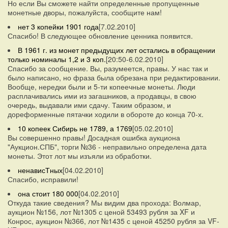
Но если Вы сможете найти определенные пропущенные
монетные дворы, пожалуйста, сообщите нам!
нет 3 копейки 1901 года
[7.02.2010]
Спасибо! В следующее обновление ценника появится.
В 1961 г. из монет предыдущих лет остались в обращении
только номиналы 1,2 и 3 коп.
[20:50-6.02.2010]
Спасибо за сообщение. Вы, разумеется, правы. У нас так и
было написано, но фраза была обрезана при редактировании.
Вообще, нередки были и 5-ти копеечные монеты. Люди
расплачивались ими из загашников, а продавцы, в свою
очередь, выдавали ими сдачу. Таким образом, и
дореформенные пятачки ходили в обороте до конца 70-х.
10 копеек Сибирь не 1789, а 1769
[05.02.2010]
Вы совершенно правы! Досадная ошибка аукциона
"Аукцион.СПБ", торги №36 - неправильно определена дата
монеты. Этот лот мы изъяли из обработки.
ненависТных
[04.02.2010]
Спасибо, исправили!
она стоит 180 000
[04.02.2010]
Откуда такие сведения? Мы видим два прохода: Волмар,
аукцион №156, лот №1305 с ценой 53493 рубля за XF и
Конрос, аукцион №366, лот №1435 с ценой 45250 рубля за VF-