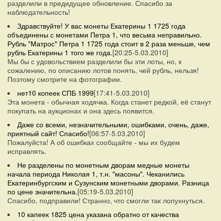
разделили в предидущее обновление. Спасибо за
наблюдательность!
Здравствуйте! У вас монеты Екатерины 1 1725 года
объединены с монетами Петра 1, что весьма неправильно.
Рубль "Матрос" Петра 1 1725 года стоит в 2 раза меньше, чем
рубль Екатерины 1 того же года.
[20:25-5.03.2010]
Мы бы с удовольствием разделили бы эти лоты, но, к
сожалению, по описанию лотов понять, чей рубль, нельзя!
Поэтому смотрите на фотографии.
нет10 копеек СПБ 1999
[17:41-5.03.2010]
Эта монета - обычная ходячка. Когда станет редкой, её станут
покупать на аукционах и она здесь появится.
Даже со всеми, незначительными, ошибками, очень, даже,
приятный сайт! Спасибо!
[06:57-5.03.2010]
Пожалуйста! А об ошибках сообщайте - мы их будем
исправлять.
Не разделены по монетным дворам медные монеты
начала периода Николая 1, т.н. "масоны". Чеканились
Екатеринбургским и Сузунским монетными дворами. Разница
по цене значительна.
[05:19-5.03.2010]
Спасибо, подправили! Странно, что смогли так лопухнуться.
10 капеек 1825 цена указана обратно от качества