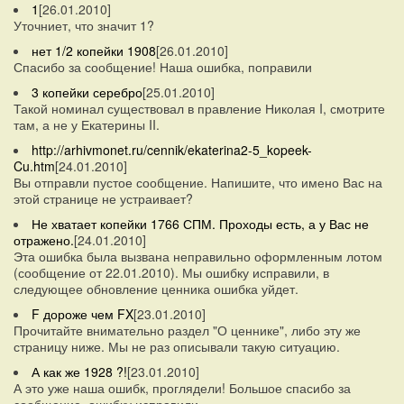
1
[26.01.2010]
Уточниет, что значит 1?
нет 1/2 копейки 1908
[26.01.2010]
Спасибо за сообщение! Наша ошибка, поправили
3 копейки серебро
[25.01.2010]
Такой номинал существовал в правление Николая I, смотрите
там, а не у Екатерины II.
http://arhivmonet.ru/cennik/ekaterina2-5_kopeek-
Cu.htm
[24.01.2010]
Вы отправли пустое сообщение. Напишите, что имено Вас на
этой странице не устраивает?
Не хватает копейки 1766 СПМ. Проходы есть, а у Вас не
отражено.
[24.01.2010]
Эта ошибка была вызвана неправильно оформленным лотом
(сообщение от 22.01.2010). Мы ошибку исправили, в
следующее обновление ценника ошибка уйдет.
F дороже чем FX
[23.01.2010]
Прочитайте внимательно раздел "О ценнике", либо эту же
страницу ниже. Мы не раз описывали такую ситуацию.
А как же 1928 ?!
[23.01.2010]
А это уже наша ошибк, проглядели! Большое спасибо за
сообщение, ошибку исправили.