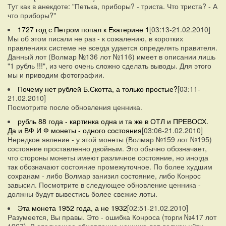
Тут как в анекдоте: "Петька, приборы? - триста. Что триста? - А
что приборы?"
1727 год с Петром попал к Екатерине 1
[03:13-21.02.2010]
Мы об этом писали не раз - к сожалению, в коротких
правлениях системе не всегда удается определять правителя.
Данный лот (Волмар №136 лот №116) имеет в описании лишь
"1 рубль !!!", из чего очень сложно сделать выводы. Для этого
мы и приводим фотографии.
Почему нет рублей Б.Скотта, а только простые?
[03:11-
21.02.2010]
Посмотрите после обновления ценника.
рубль 88 года - картинка одна и та же в ОТЛ и ПРЕВОСХ.
Да и ВФ И Ф монеты - одного состояния
[03:06-21.02.2010]
Нередкое явление - у этой монеты (Волмар №159 лот №195)
состояние проставленно двойным. Это обычно обозначает,
что стороны монеты имеют различное состояние, но иногда
так обозначают состояние промежуточное. По более худшим
сохранам - либо Волмар занизил состояние, либо Конрос
завысил. Посмотрите в следующее обновление ценника -
должны будут вывестись более свежие лоты.
Эта монета 1952 года, а не 1932
[02:51-21.02.2010]
Разумеется, Вы правы. Это - ошибка Конроса (торги №417 лот
1967). В следующее обновление ценника лот должен уйти.