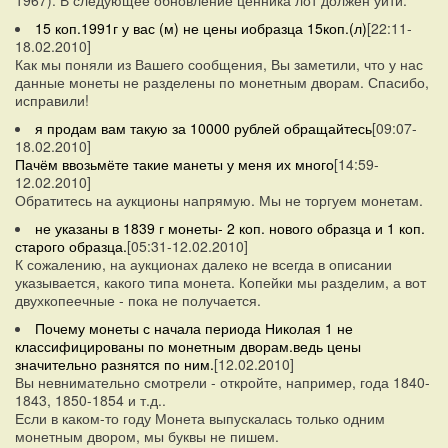
15 коп.1991г у вас (м) не цены иобразца 15коп.(л)
[22:11-
18.02.2010]
Как мы поняли из Вашего сообщения, Вы заметили, что у нас
данные монеты не разделены по монетным дворам. Спасибо,
исправили!
я продам вам такую за 10000 рублей обращайтесь
[09:07-
18.02.2010]
Пачём ввозьмёте такие манеты у меня их много
[14:59-
12.02.2010]
Обратитесь на аукционы напрямую. Мы не торгуем монетам.
не указаны в 1839 г монеты- 2 коп. нового образца и 1 коп.
старого образца.
[05:31-12.02.2010]
К сожалению, на аукционах далеко не всегда в описании
указывается, какого типа монета. Копейки мы разделим, а вот
двухкопеечные - пока не получается.
Почему монеты с начала периода Николая 1 не
классифицированы по монетным дворам.ведь цены
значительно разнятся по ним.
[12.02.2010]
Вы невнимательно смотрели - откройте, например, года 1840-
1843, 1850-1854 и т.д..
Если в каком-то году Монета выпускалась только одним
монетным двором, мы буквы не пишем.