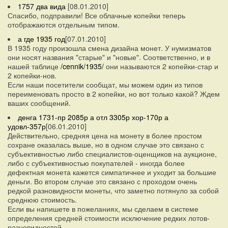
1757 два вида
[08.01.2010]
Спасибо, подправили! Все облачные копейки теперь
отображаются отдельным типом.
а где 1935 год
[07.01.2010]
В 1935 году произошла смена дизайна монет. У нумизматов
они носят названия "старые" и "новые". Соответственно, и в
нашей таблице
/cennik/1935/
они называются 2 копейки-стар и
2 копейки-нов.
Если наши посетители сообщат, мы можем один из типов
переименовать просто в 2 копейки, но вот только какой? Ждем
ваших сообщений.
денга 1731-пр 2085р а отл 3305р хор-170р а
удовл-357р
[06.01.2010]
Действительно, средняя цена на монету в более простом
сохране оказалась выше, но в одном случае это связано с
субъективностью либо специалистов-оценщиков на аукционе,
либо с субъективностью покупателей - иногда более
дефектная монета кажется симпатичнее и уходит за большие
деньги. Во втором случае это связано с проходом очень
редкой разновидности монеты, что заметно потянуло за собой
среднюю стоимость.
Если вы напишете в пожеланиях, мы сделаем в системе
определения средней стоимости исключение редких лотов-
разновидностей.