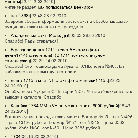
монеты
[22:41-2.03.2010]
Читайте раздел
Как пользоваться ценником
нет 1898г
[22:48-28.02.2010]
За время сбора информации системой, на обрабатываемых
аукционах такая монета не проходила.
Абалденный сайт! Молодцы!
[03:03-26.02.2010]
Спасибо! Рады стараться!
В разделе денга 1711 в сост.VF стоит фото
денги1714(повелитель). (В 1711 только с титулом
самодержец)
[22:29-24.02.2010]
Спасибо! Это - ошибка дома Аукцион.СПБ, торги №40. Лот
заблокированы к выводу в каталоге.
денга 1715 в сост. VF стоит фото копейки1715г.
[22:23-
24.02.2010]
Ошибка дома Аукцион.СПБ, торги №54. Лоты заблокированы к
выводу в каталоге. Спасибо!
Копейка 1764 ММ в VF не может стоить 6000 рублей
[08:43-
24.02.2010]
Вот последние проходы таких монет: Волмар №151, лот №426
- цена 13126 рублей. Волмар №171, лот №349 - цена 3562
рубля. Хабе №66, лот №59 - Цена 3685 рублей.
1904
[00:18-23.02.2010]