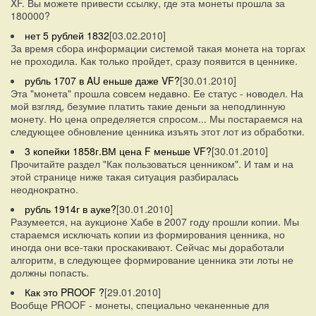
XF. Вы можете привести ссылку, где эта монеты прошла за
180000?
нет 5 рублей 1832
[03.02.2010]
За время сбора информации системой такая монета на торгах
не проходила. Как только пройдет, сразу появится в ценнике.
рубль 1707 в AU еньше даже VF?
[30.01.2010]
Эта "монета" прошла совсем недавно. Ее статус - новодел. На
мой взгляд, безумие платить такие деньги за неподлинную
монету. Но цена определяется спросом... Мы постараемся на
следующее обновление ценника изъять этот лот из обработки.
3 копейки 1858г.ВМ цена F меньше VF?
[30.01.2010]
Прочитайте раздел "Как пользоваться ценником". И там и на
этой странице ниже такая ситуация разбиралась
неоднократно.
рубль 1914г в ауке?
[30.01.2010]
Разумеется, на аукционе Хабе в 2007 году прошли копии. Мы
стараемся исключать копии из формирования ценника, но
иногда они все-таки проскакивают. Сейчас мы доработали
алгоритм, в следующее формирование ценника эти лоты не
должны попасть.
Как это PROOF ?
[29.01.2010]
Вообще PROOF - монеты, специально чеканенные для