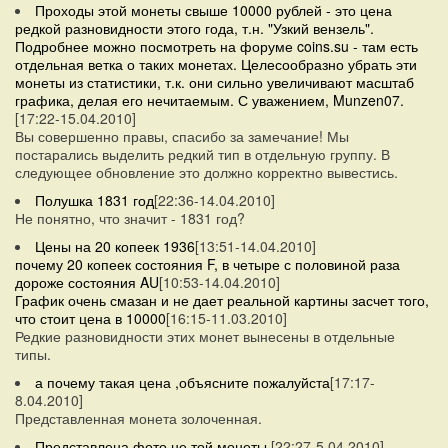
Проходы этой монеты свыше 10000 рублей - это цена
редкой разновидности этого года, т.н. "Узкий вензель".
Подробнее можно посмотреть на форуме coins.su - там есть
отдельная ветка о таких монетах. Целесообразно убрать эти
монеты из статистики, т.к. они сильно увеличивают масштаб
графика, делая его нечитаемым. С уважением, Munzen07.
[17:22-15.04.2010]
Вы совершенно правы, спасибо за замечание! Мы
постарались выделить редкий тип в отдельную группу. В
следующее обновление это должно корректно вывестись.
Полушка 1831 год
[22:36-14.04.2010]
Не понятно, что значит - 1831 год?
Цены на 20 копеек 1936
[13:51-14.04.2010]
почему 20 копеек состояния F, в четыре с половиной раза
дороже состояния AU
[10:53-14.04.2010]
График очень смазан и не дает реальной картины засчет того,
что стоит цена в 10000
[16:15-11.03.2010]
Редкие разновидности этих монет вынесены в отдельные
типы.
а почему такая цена ,объясните пожалуйста
[17:17-
8.04.2010]
Представленная монета золоченная.
Представлена фото не той монеты
[22:27-5.04.2010]