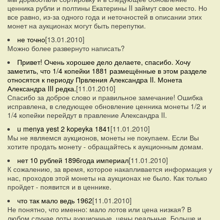
ценника рубли и полтины Екатерины II займут свое место. Но
все равно, из-за одного года и неточностей в описании этих
монет на аукционах могут быть перепутки.
не точно
[13.01.2010]
Можно более развернуто написать?
Привет! Очень хорошее дело делаете, спасибо. Хочу
заметить, что 1/4 копейки 1881 размещённые в этом разделе
относятся к периоду Првления Александра II. Монета
Александра III редка.
[11.01.2010]
Спасибо за доброе слово и правильное замечание! Ошибка
исправлена, в следующее обновление ценника монеты 1/2 и
1/4 копейки перейдут в правление Александра II.
u menya yest 2 kopeyka 1841
[11.01.2010]
Мы не являемся аукционов, монеты не покупаем. Если Вы
хотите продать монету - обращайтесь к аукционным домам.
нет 10 рублей 1896года империал
[11.01.2010]
К сожалению, за время, которое накапливается информация у
нас, проходов этой монеты на аукционах не было. Как только
пройдет - появится и в ценнике.
что так мало ведь 1962
[11.01.2010]
Не понятно, что именно: мало лотов или цена низкая? В
любом случае лоты аукционные, цены реальные. Больше и