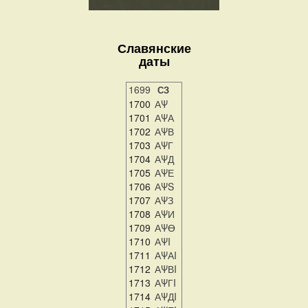
Славянские
даты
1699
СЗ
1700
АΨ
1701
АΨА
1702
АΨВ
1703
АΨГ
1704
АΨД
1705
АΨЕ
1706
АΨS
1707
АΨЗ
1708
АΨИ
1709
АΨӨ
1710
АΨI
1711
АΨАI
1712
АΨВI
1713
АΨГI
1714
АΨДI