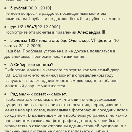
5 рублей
[06.01.2010]
Не ясен вопрос - в разделе, посвященным монетам
номиналом 1 рубль, и не должно быть 5-ти рублевых монет.
где 1/2 1894?
[22.12.2009]
Посмотрите эти монеты в правлении
Александра III
5 злотых 1837 года в столбце Очень хор. VF фото от 10
злотых
[22.12.2009]
Наш баг. Проблема устранена и не должна появляться в
дальнейшем. Приносим наши извинения.
А Сибирские монеты?
Сибирские монеты в каталоге смотрите как монетный двор
КМ. Если какой-то номинал монет в определенном году
выпускался только одним монетным двором, то в таблице
монетный двор не указывается.
Ряд мелких советских монет.
Проблема заключалась в том, что один очень уважаемый
аукцион при выкладывании лотов тасует их, периодические
меняя номера лотов, выкладывая фотографии соседних лотов
со сдвигом. В дальнейшем они проблемы устраняют, но как-то
наша система закачала фотографии до того, как они были
окончательно откорректированы администраией аукциона, а в
дальнейшем система не смогла распознать ошибку в