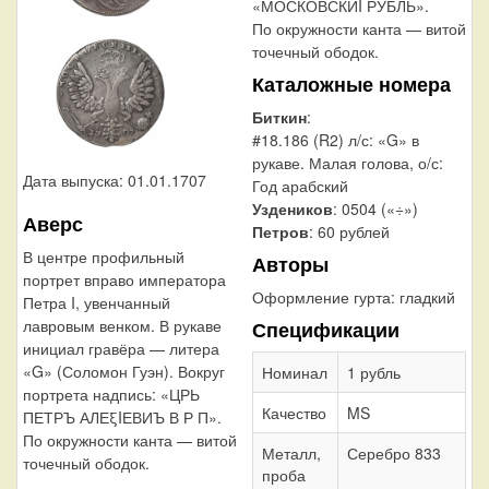
«МОСКОВСКИI РУБЛЬ».
По окружности канта — витой
точечный ободок.
Каталожные номера
Биткин
:
#18.186 (R2) л/с: «G» в
рукаве. Малая голова, о/с:
Дата выпуска: 01.01.1707
Год арабский
Уздеников
: 0504 («÷»)
Аверс
Петров
: 60 рублей
В центре профильный
Авторы
портрет вправо императора
Оформление гурта:
гладкий
Петра I, увенчанный
лавровым венком. В рукаве
Спецификации
инициал гравёра — литера
«G» (Соломон Гуэн). Вокруг
Номинал
1 рубль
портрета надпись: «ЦРЬ
Качество
MS
ПЕТРЪ АЛЕξIЕВИЪ В Р П».
По окружности канта — витой
Металл,
Серебро 833
точечный ободок.
проба