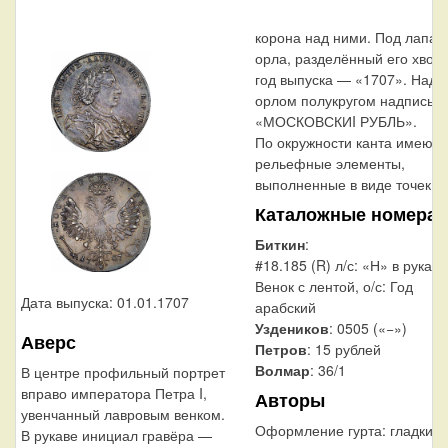
корона над ними. Под лапам
орла, разделённый его хвост
год выпуска — «1707». Над
орлом полукругом надпись:
«МОСКОВСКИI РУБЛЬ».
По окружности канта имеютс
рельефные элементы,
выполненные в виде точек.
Каталожные номера
Биткин
:
#18.185 (R) л/с: «Н» в рукаве
Венок с лентой, о/с: Год
Дата выпуска: 01.01.1707
арабский
Уздеников
: 0505 («−»)
Аверс
Петров
: 15 рублей
Волмар
: 36/1
В центре профильный портрет
вправо императора Петра I,
Авторы
увенчанный лавровым венком.
Оформление гурта:
гладкий
В рукаве инициал гравёра —