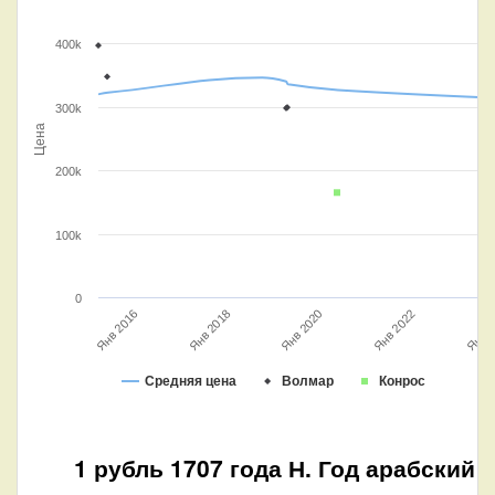
400k
300k
Цена
200k
100k
0
Янв 2016
Янв 2022
Янв 2020
Янв 2
Янв 2018
Средняя цена
Волмар
Конрос
1 рубль 1707 года Н. Год арабский