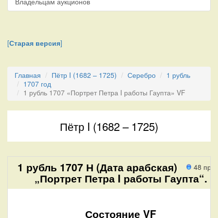
Владельцам аукционов
[
Старая версия
]
Главная
Пётр I (1682 – 1725)
Серебро
1 рубль
1707 год
1 рубль 1707 «Портрет Петра I работы Гаупта» VF
Пётр I (1682 – 1725)
1 рубль 1707 Н (Дата арабская)
48 про
„Портрет Петра I работы Гаупта“.
Состояние VF