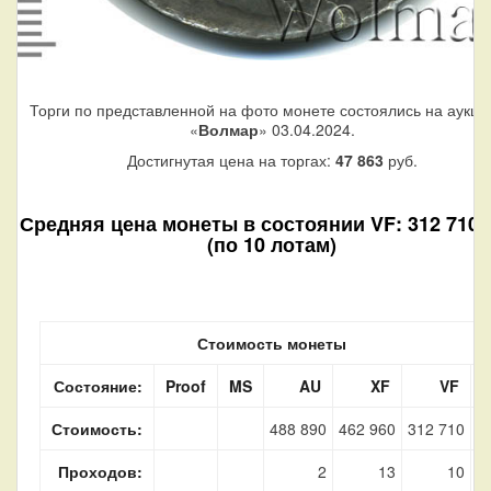
Торги по представленной на фото монете состоялись на аукци
«
Волмар
» 03.04.2024.
Достигнутая цена на торгах:
47 863
руб.
Средняя цена монеты в состоянии VF: 312 710 
(по 10 лотам)
Стоимость монеты
Состояние:
Proof
MS
AU
XF
VF
Стоимость:
488 890
462 960
312 710
Проходов:
2
13
10