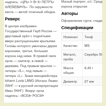
Малый портрет, о/с: Средня
надпись: «ЦРЬ• I• В• К• ПЕТРЪ•
корона открытая
АЛЕSIЕВИЧЪ». По окружности
канта — витой точечный ободок.
Авторы
Реверс
Оформление гурта:
гладкий
В центре изображен
Спецификации
Государственный Герб России —
двуглавый орёл с поднятыми
Номинал
Тинф
вверх распущенными крыльями.
Качество
MS
Головы которого увенчаны двумя
коронами, третья, большая
Металл,
Серебро 500
корона над ними. В правой лапе
проба
орла — скипетр, в левой —
держава. Под правым крылом —
Масса
6,40 г
литеры «IL», под левым —
общая
литера «L». Знаки минцмейстера
lohann Luvis LANG (Иоганн Лювис
Диаметр
27 мм
ЛАНГ — в русской интерпретации
Иван ЛАНГ). Вокруг орла
надпись: «ВСЕѦ• РОСIИ•