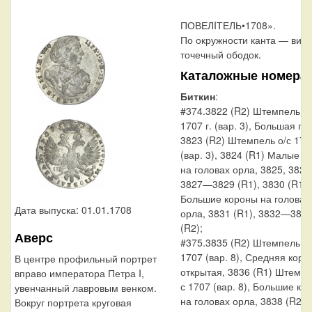
ПОВЕЛIТЕЛЬ•1708».
По окружности канта — вито
точечный ободок.
Каталожные номера
Биткин
:
#374.3822 (R2) Штемпель о/
1707 г. (вар. 3), Большая го
3823 (R2) Штемпель о/с 1707
(вар. 3), 3824 (R1) Малые к
на головах орла, 3825, 3826
3827—3829 (R1), 3830 (R1)
Большие короны на головах
Дата выпуска: 01.01.1708
орла, 3831 (R1), 3832—383
(R2);
Аверс
#375.3835 (R2) Штемпель л/
1707 (вар. 8), Средняя коро
В центре профильный портрет
открытая, 3836 (R1) Штемпе
вправо императора Петра I,
с 1707 (вар. 8), Большие ко
увенчанный лавровым венком.
на головах орла, 3838 (R2) л
Вокруг портрета круговая