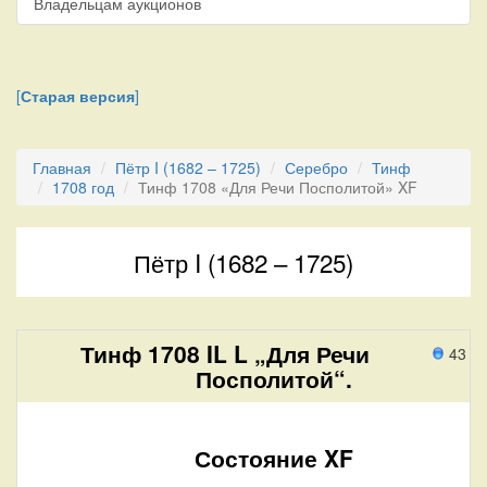
Владельцам аукционов
[
Старая версия
]
Главная
Пётр I (1682 – 1725)
Серебро
Тинф
1708 год
Тинф 1708 «Для Речи Посполитой» XF
Пётр I (1682 – 1725)
Тинф 1708 IL L „Для Речи
43 п
Посполитой“.
Состояние XF