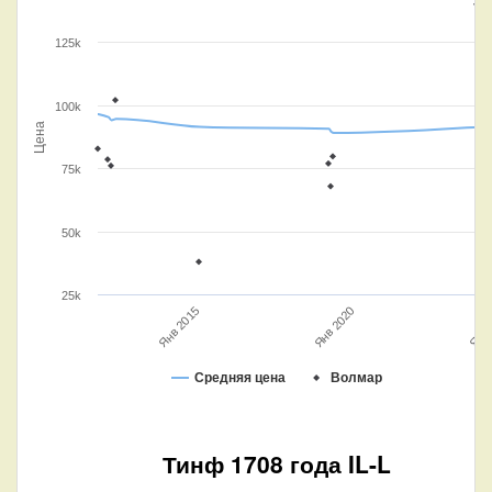
125k
100k
Цена
75k
50k
25k
Янв 2020
Янв 2015
Янв 
Средняя цена
Волмар
Тинф 1708 года IL-L