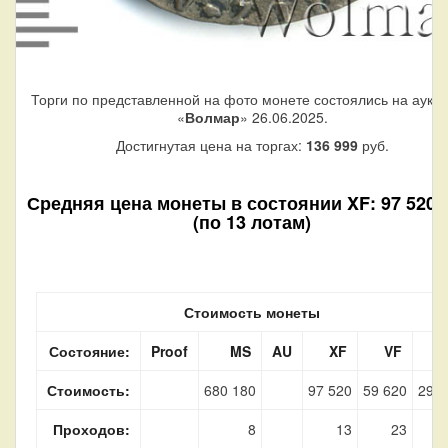
Торги по представленной на фото монете состоялись на аукц
«
Волмар
» 26.06.2025.
Достигнутая цена на торгах:
136 999
руб.
Средняя цена монеты в состоянии XF: 97 520 
(по 13 лотам)
Стоимость монеты
Состояние:
Proof
MS
AU
XF
VF
Стоимость:
680 180
97 520
59 620
29 4
Проходов:
8
13
23