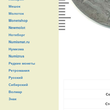
Мешок
Молоток
Monetshop
Newmolot
Нотеборг
Numismat.ru
Нумизма
Numizrus
Редкие монеты
Ретромания
Русский
Сибирский
Волмар
Со
Знак
Ст