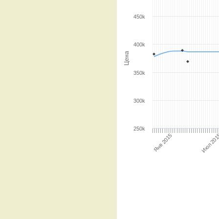
450k
400k
Цена
350k
300k
250k
Янв 2015
Июл 20