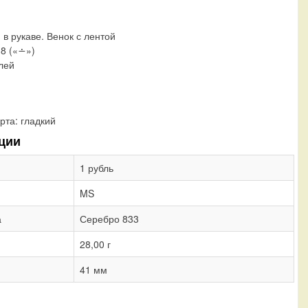
 в рукаве. Венок с лентой
18 («∸»)
блей
рта:
гладкий
ции
1 рубль
MS
а
Серебро 833
28,00 г
41 мм