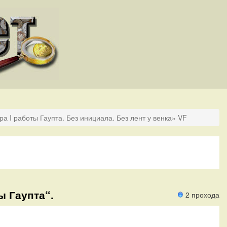
ра I работы Гаупта. Без инициала. Без лент у венка» VF
ы Гаупта“.
2 прохода