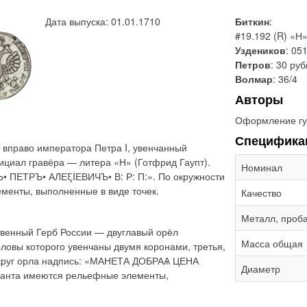
Дата выпуска: 01.01.1710
Биткин
:
#19.192 (R) «Н»
Уздеников
: 05
Петров
: 30 ру
Волмар
: 36/4
Авторы
Оформление гу
Специфика
 вправо императора Петра I, увенчанный
ициал гравёра — литера «Н» (Готфрид Гаупт).
Номинал
Ь• ПЕТРЪ• АЛЕξIЕВИЧЪ• В: Р: П:». По окружности
менты, выполненные в виде точек.
Качество
Металл, проб
твенный Герб России — двуглавый орёл
Масса общая
ловы которого увенчаны двумя коронами, третья,
округ орла надпись: «МАНЕТА ДОБРАѦ ЦЕНА
Диаметр
канта имеются рельефные элементы,