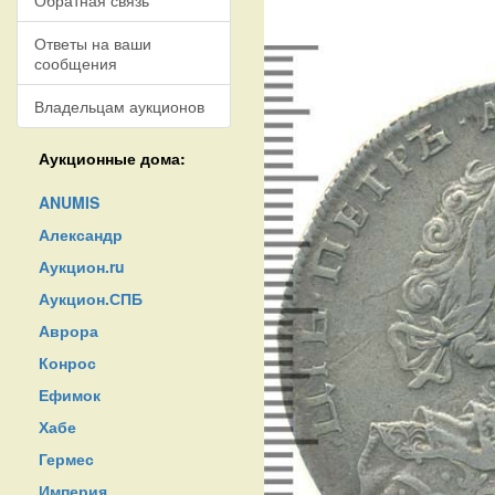
Обратная связь
Ответы на ваши
сообщения
Владельцам аукционов
Аукционные дома:
ANUMIS
Александр
Аукцион.ru
Аукцион.СПБ
Аврора
Конрос
Ефимок
Хабе
Гермес
Империя