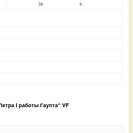
38
9
Петра I работы Гаупта“ VF