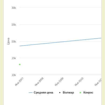
30k
25k
Цена
20k
15k
10k
Янв 2008
Янв 2007
Янв 2011
Янв 2010
Янв 2009
Средняя цена
Волмар
Конрос