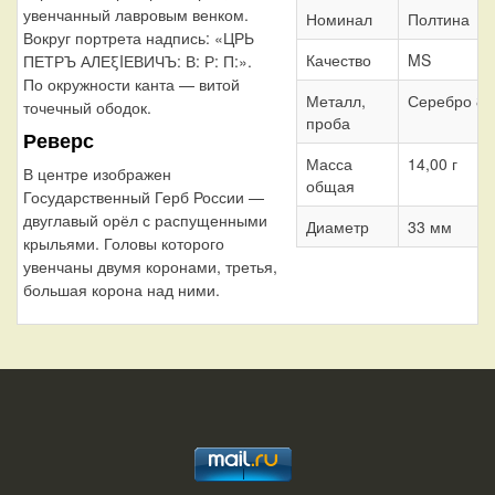
увенчанный лавровым венком.
Номинал
Полтина
Вокруг портрета надпись: «ЦРЬ
Качество
MS
ПЕТРЪ АЛЕξIЕВИЧЪ: В: Р: П:».
По окружности канта — витой
Металл,
Серебро 83
точечный ободок.
проба
Реверс
Масса
14,00 г
В центре изображен
общая
Государственный Герб России —
двуглавый орёл с распущенными
Диаметр
33 мм
крыльями. Головы которого
увенчаны двумя коронами, третья,
большая корона над ними.