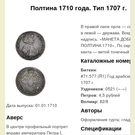
Полтина 1710 года. Тип 1707 г.
В правой лапе орла — скип
в левой — держава. Вокруг
надпись: «МАНЕТА ДОБРА
ПОЛТИНА 1710». По окруж
канта — витой точечный об
Каталожные номер
Биткин
:
#71.577 (R1) Год арабский.
1707 г.
Уздеников
: 0521 («−»)
Петров
: 4,5 рублей
Волмар
: 82/8
Дата выпуска: 01.01.1710
Авторы
Аверс
Оформление гурта:
гладки
В центре профильный портрет
Спецификации
вправо императора Петра I,