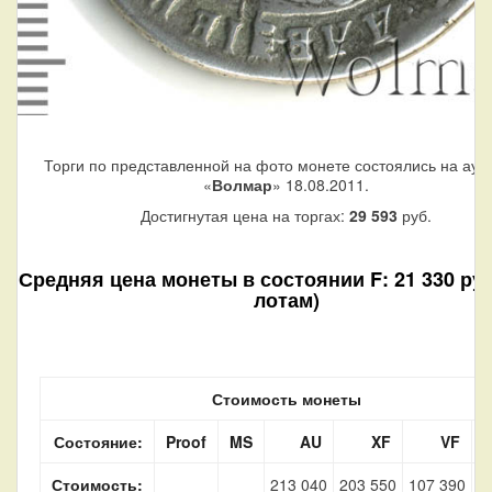
Торги по представленной на фото монете состоялись на аук
«
Волмар
» 18.08.2011.
Достигнутая цена на торгах:
29 593
руб.
Средняя цена монеты в состоянии F: 21 330 руб.
лотам)
Стоимость монеты
Состояние:
Proof
MS
AU
XF
VF
Стоимость:
213 040
203 550
107 390
2