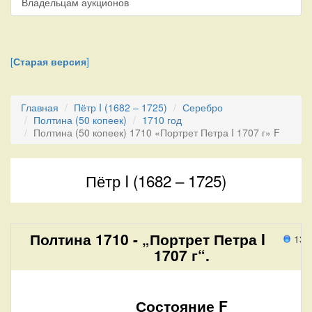
Владельцам аукционов
[
Старая версия
]
Главная
Пётр I (1682 – 1725)
Серебро
Полтина (50 копеек)
1710 год
Полтина (50 копеек) 1710 «Портрет Петра I 1707 г» F
Пётр I (1682 – 1725)
Полтина 1710 - „Портрет Петра I
132
1707 г“.
Состояние F