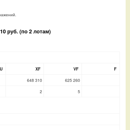
ражений.
0 руб. (по 2 лотам)
U
XF
VF
F
648 310
625 260
2
5