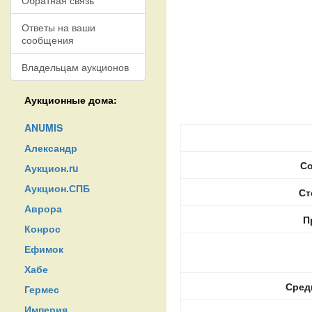
Обратная связь
Ответы на ваши
сообщения
Владельцам аукционов
Аукционные дома:
ANUMIS
Александр
Со
Аукцион.ru
Аукцион.СПБ
Ст
Аврора
П
Конрос
Ефимок
Хабе
Сред
Гермес
Империя