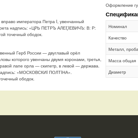
Оформление гу
Специфика
 вправо императора Петра I, увенчанный
Номинал
трета надпись: «ЦРЬ ПЕТРЪ АЛЕξIЕВИЧЪ: В: Р:
той точечный ободок.
Качество
Металл, проб
твенный Герб России — двуглавый орёл
ловы которого увенчаны двумя коронами, третья,
Масса общая
равой лапе орла — скипетр, в левой — держава.
Диаметр
а надпись: «МОСКОВСКИI ПОЛТIНА».
точечный ободок.