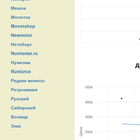
Мешок
Молоток
Monetshop
Newmolot
Нотеборг
Numismat.ru
Нумизма
Д
Numizrus
Редкие монеты
665k
Ретромания
Русский
660k
Сибирский
Волмар
655k
Знак
Цена
650k