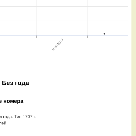
Июл 2023
 Без года
е номера
з года. Тип 1707 г.
блей