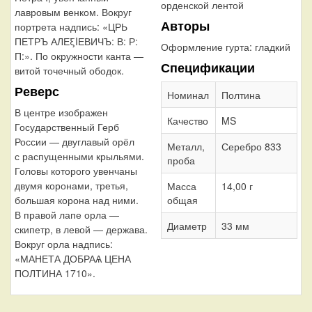
орденской лентой
лавровым венком. Вокруг
Авторы
портрета надпись: «ЦРЬ
ПЕТРЪ АЛЕξIЕВИЧЪ: В: Р:
Оформление гурта:
гладкий
П:». По окружности канта —
Спецификации
витой точечный ободок.
Реверс
Номинал
Полтина
В центре изображен
Качество
MS
Государственный Герб
России — двуглавый орёл
Металл,
Серебро 833
с распущенными крыльями.
проба
Головы которого увенчаны
двумя коронами, третья,
Масса
14,00 г
большая корона над ними.
общая
В правой лапе орла —
Диаметр
33 мм
скипетр, в левой — держава.
Вокруг орла надпись:
«МАНЕТА ДОБРАѦ ЦЕНА
ПОЛТИНА 1710».