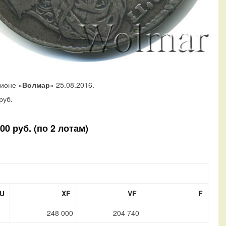
ционе «
Волмар
» 25.08.2016.
руб.
0 руб. (по 2 лотам)
U
XF
VF
F
248 000
204 740