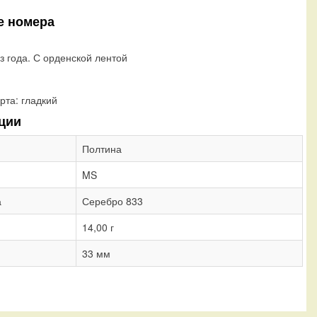
е номера
з года. С орденской лентой
рта:
гладкий
ции
Полтина
MS
а
Серебро 833
14,00 г
33 мм