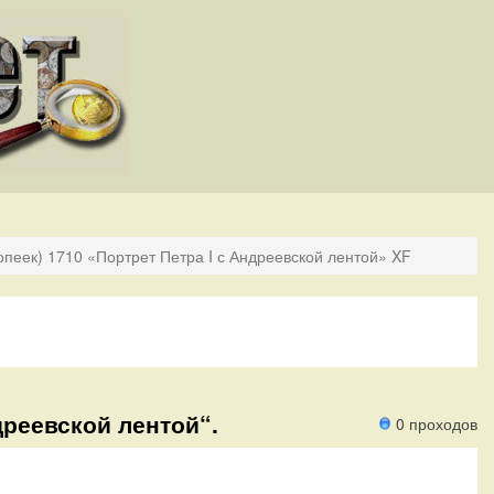
опеек) 1710 «Портрет Петра I с Андреевской лентой» XF
ндреевской лентой“.
0 проходов