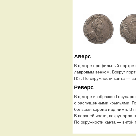
Аверс
В центре профильный портрет
лавровым венком. Вокруг пор
П:». По окружности канта — в
Реверс
В центре изображен Государс
с распущенными крыльями. Го
большая корона над ними. В п
В верхней части, вокруг орл
По окружности канта — витой 