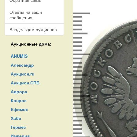
Обратная связь
Ответы на ваши
сообщения
Владельцам аукционов
Аукционные дома:
ANUMIS
Александр
Аукцион.ru
Аукцион.СПБ
Аврора
Конрос
Ефимок
Хабе
Гермес
Империя