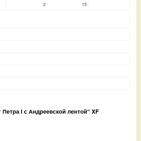
2
15
т Петра I с Андреевской лентой“ XF