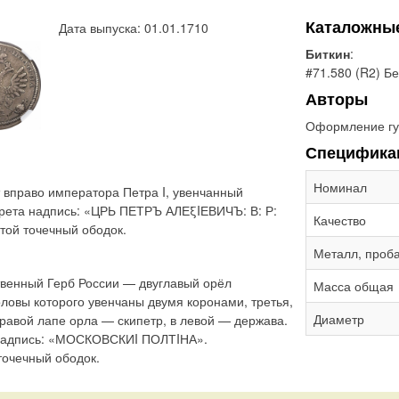
Каталожны
Дата выпуска: 01.01.1710
Биткин
:
#71.580 (R2) Бе
Авторы
Оформление гу
Специфика
Номинал
 вправо императора Петра I, увенчанный
трета надпись: «ЦРЬ ПЕТРЪ АЛЕξIЕВИЧЪ: В: Р:
Качество
итой точечный ободок.
Металл, проб
твенный Герб России — двуглавый орёл
Масса общая
ловы которого увенчаны двумя коронами, третья,
Диаметр
равой лапе орла — скипетр, в левой — держава.
а надпись: «МОСКОВСКИI ПОЛТIНА».
точечный ободок.