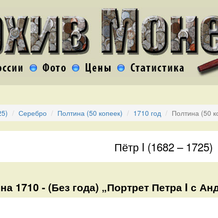
25)
Серебро
Полтина (50 копеек)
1710 год
Полтина (50 к
Пётр I (1682 – 1725)
на 1710 - (Без года) „Портрет Петра I с А