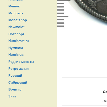
Мешок
Молоток
Monetshop
Newmolot
Нотеборг
Numismat.ru
Нумизма
Numizrus
Редкие монеты
Ретромания
Русский
Сибирский
Волмар
Со
Знак
Ст