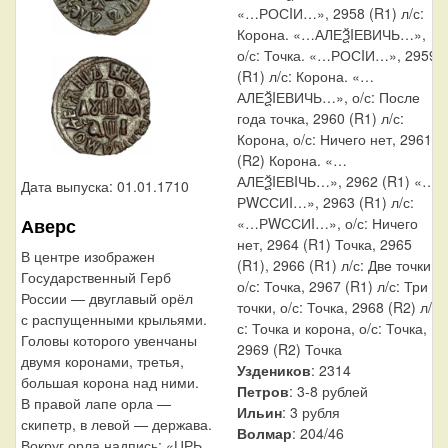
«…РОСIИ…», 2958 (R1) л/с:
Корона. «…АЛЕѮIЕВИЧЬ…»,
о/с: Точка. «…РОСIИ…», 2959
(R1) л/с: Корона. «…
АЛЕѮIЕВИЧЬ…», о/с: После
года точка, 2960 (R1) л/с:
Корона, о/с: Ничего нет, 2961
(R2) Корона. «…
АЛЕѮIЕВIЧЬ…», 2962 (R1) «…
Дата выпуска: 01.01.1710
РWССИI…», 2963 (R1) л/с:
Аверс
«…РWССИI…», о/с: Ничего
нет, 2964 (R1) Точка, 2965
В центре изображен
(R1), 2966 (R1) л/с: Две точки,
Государственный Герб
о/с: Точка, 2967 (R1) л/с: Три
России — двуглавый орёл
точки, о/с: Точка, 2968 (R2) л/
с распущенными крыльями.
с: Точка и корона, о/с: Точка,
Головы которого увенчаны
2969 (R2) Точка
двумя коронами, третья,
Уздеников
: 2314
большая корона над ними.
Петров
: 3-8 рублей
В правой лапе орла —
Ильин
: 3 рубля
скипетр, в левой — держава.
Волмар
: 204/46
Вокруг орла надпись: «ЦРЬ