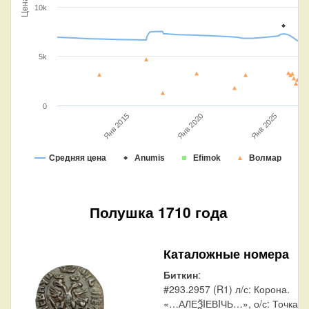
Цена
10k
5k
0
Янв 2020
Янв 2015
Янв 2025
Средняя цена
Anumis
Efimok
Волмар
Полушка 1710 года
Каталожные номера
Биткин
:
#293.2957 (R1) л/с: Корона.
«…АЛЕѮIЕВIЧЬ…», о/с: Точка.