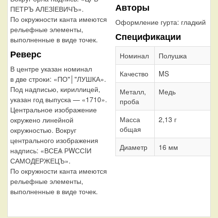
Авторы
ПЕТРЪ АЛЕЗIЕВИЧЪ».
По окружности канта имеются
Оформление гурта:
гладкий
рельефные элементы,
Спецификации
выполненные в виде точек.
Реверс
Номинал
Полушка
В центре указан номинал
Качество
MS
в две строки: «ПО"│"ЛУШКА».
Под надписью, кириллицей,
Металл,
Медь
указан год выпуска — «1710».
проба
Центральное изображение
Масса
2,13 г
окружено линейной
общая
окружностью. Вокруг
центрального изображения
Диаметр
16 мм
надпись: «ВСЕѦ РWССIИ
САМОДЕРЖЕЦЪ».
По окружности канта имеются
рельефные элементы,
выполненные в виде точек.