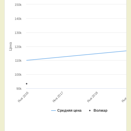
150k
140k
130k
Цена
120k
110k
100k
90k
Янв 2018
Янв 20
Янв 2016
Янв 2017
Средняя цена
Волмар