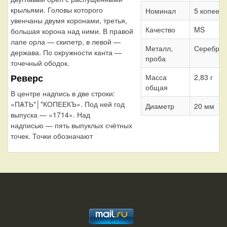
крыльями. Головы которого
Номинал
5 копеек
увенчаны двумя коронами, третья,
Качество
MS
большая корона над ними. В правой
лапе орла — скипетр, в левой —
Металл,
Серебро 
держава. По окружности канта —
проба
точечный ободок.
Реверс
Масса
2,83 г
общая
В центре надпись в две строки:
«ПѦТЬ"│"КОПЕЕКЪ». Под ней год
Диаметр
20 мм
выпуска — «1714». Над
надписью — пять выпуклых счётных
точек. Точки обозначают