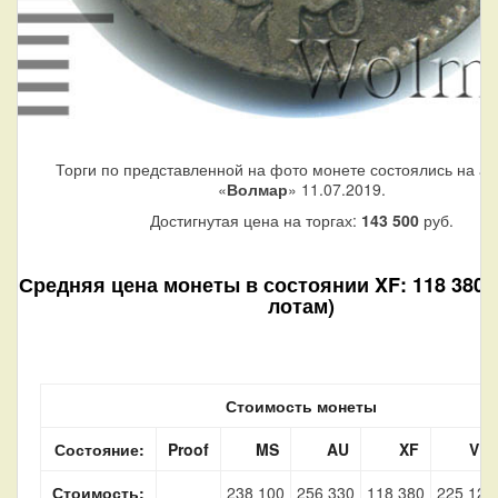
Торги по представленной на фото монете состоялись на а
«
Волмар
» 11.07.2019.
Достигнутая цена на торгах:
143 500
руб.
Средняя цена монеты в состоянии XF: 118 380 р
лотам)
Стоимость монеты
Состояние:
Proof
MS
AU
XF
VF
Стоимость:
238 100
256 330
118 380
225 120