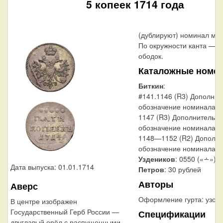
5 копеек 1714 года
(дублируют) номинал мо
По окружности канта — т
ободок.
Каталожные номе
Биткин
:
#141.1146 (R3) Дополнит
обозначение номинала т
1147 (R3) Дополнительн
обозначение номинала т
1148—1152 (R2) Дополни
обозначение номинала т
Уздеников
: 0550 («∸»)
Дата выпуска: 01.01.1714
Петров
: 30 рублей
Авторы
Аверс
Оформление гурта:
узор
В центре изображен
Государственный Герб России —
Спецификации
двуглавый орёл с распущенными