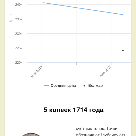
240k
Цена
235k
230k
225k
220k
Июн 2017
Июл 2017
Средняя цена
Волмар
5 копеек 1714 года
счётных точек. Точки
обозначают (дублируют)