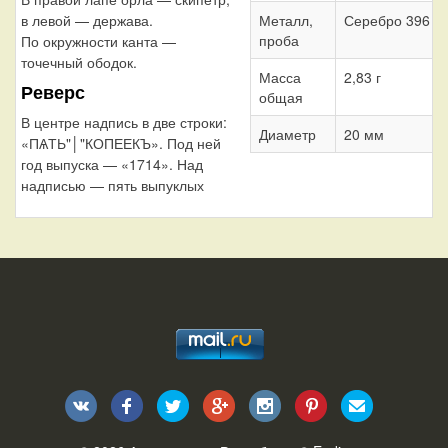
Металл,
Серебро 396
в левой — держава.
проба
По окружности канта —
точечный ободок.
Масса
2,83 г
Реверс
общая
В центре надпись в две строки:
Диаметр
20 мм
«ПѦТЬ"│"КОПЕЕКЪ». Под ней
год выпуска — «1714». Над
надписью — пять выпуклых