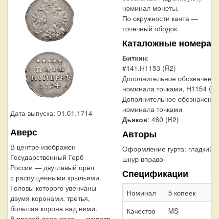
номинал монеты.
По окружности канта —
точечный ободок.
Каталожные номера
Биткин
:
#141.Н1153 (R2)
Дополнительное обозначени
номинала точками, Н1154 (R2
Дополнительное обозначени
номинала точками
Дата выпуска: 01.01.1714
Дьяков
: 460 (R2)
Аверс
Авторы
В центре изображен
Оформление гурта:
гладкий/
Государственный Герб
шнур вправо
России — двуглавый орёл
Спецификации
с распущенными крыльями.
Головы которого увенчаны
Номинал
5 копеек
двумя коронами, третья,
большая корона над ними.
Качество
MS
В правой лапе орла — скипетр,