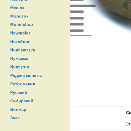
Мешок
Молоток
Monetshop
Newmolot
Нотеборг
Numismat.ru
Нумизма
Numizrus
Редкие монеты
Ретромания
Русский
Сибирский
Волмар
Со
Знак
Ст