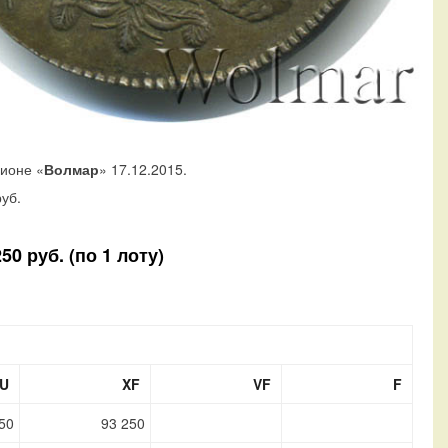
ционе «
Волмар
» 17.12.2015.
уб.
0 руб. (по 1 лоту)
U
XF
VF
F
50
93 250