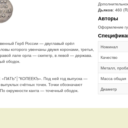
Дополнительно
Дьяков
: 460 (R
Авторы
Оформление гу
Специфика
твенный Герб России — двуглавый орёл
Номинал
ловы которого увенчаны двумя коронами, третья,
равой лапе орла — скипетр, в левой — держава.
Качество
ый ободок.
Металл, проб
и: «ПѦТЬ"│"КОПЕЕКЪ». Под ней год выпуска —
Масса общая
выпуклых счётных точек. Точки обозначают
Диаметр
По окружности канта — точечный ободок.