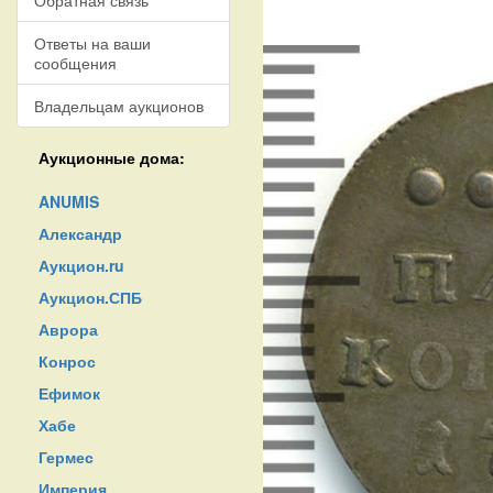
Обратная связь
Ответы на ваши
сообщения
Владельцам аукционов
Аукционные дома:
ANUMIS
Александр
Аукцион.ru
Аукцион.СПБ
Аврора
Конрос
Ефимок
Хабе
Гермес
Империя