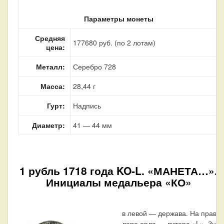
Параметры монеты
Средняя
177680 руб. (по 2 лотам)
цена:
Металл:
Серебро 728
Масса:
28,44 г
Гурт:
Надпись
Диаметр:
41 — 44 мм
1 рубль 1718 года KO-L. «МАНЕТА…».
Инициалы медальера «КО»
в левой — держава. На право
лапе орла — литера «L». Знак