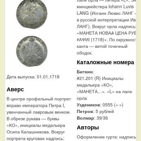
минцмейстера lohann Luvis
LANG (Иоганн Лювис ЛАНГ —
в русской интерпретации Иван
ЛАНГ). Вокруг орла надпись:
«МАНЕТА НОВАѦ ЦЕНА РУБЛ
҂АѰИI (1718)». По окружности
канта — витой точечный
ободок.
Каталожные номера
Биткин
:
Дата выпуска: 01.01.1718
#21.201 (R) Инициалы
медальера «КО»,
Аверс
«МАНЕТА…». «L» на лапе
орла
В центре профильный портрет
Уздеников
: 0555 («·»)
вправо императора Петра I,
Петров
: 5 рублей
увенчанный лавровым венком.
Волмар
: 39/36
В обрезе рукава — буквы
«КО», инициалы медальера
Авторы
Осипа Калашникова. Вокруг
Оформление гурта:
надпись
портрета круговая надпись: