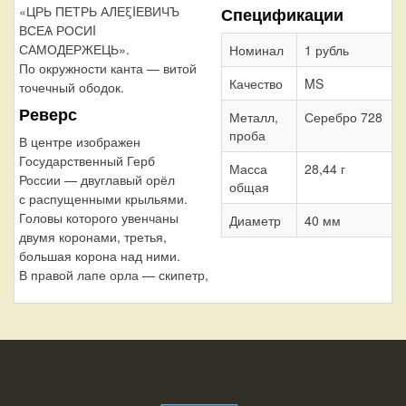
«ЦРЬ ПЕТРЬ АЛЕξIЕВИЧЪ
Спецификации
ВСЕѦ РОСИI
САМОДЕРЖЕЦЬ».
Номинал
1 рубль
По окружности канта — витой
Качество
MS
точечный ободок.
Реверс
Металл,
Серебро 728
проба
В центре изображен
Государственный Герб
Масса
28,44 г
России — двуглавый орёл
общая
с распущенными крыльями.
Головы которого увенчаны
Диаметр
40 мм
двумя коронами, третья,
большая корона над ними.
В правой лапе орла — скипетр,