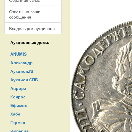
Обратная связь
Ответы на ваши
сообщения
Владельцам аукционов
Аукционные дома:
ANUMIS
Александр
Аукцион.ru
Аукцион.СПБ
Аврора
Конрос
Ефимок
Хабе
Гермес
Империя