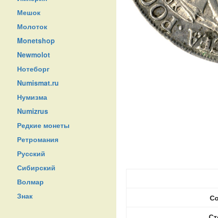
Мешок
Молоток
Monetshop
Newmolot
Нотеборг
Numismat.ru
Нумизма
Numizrus
Редкие монеты
Ретромания
Русский
Сибирский
Волмар
Знак
Со
Ст