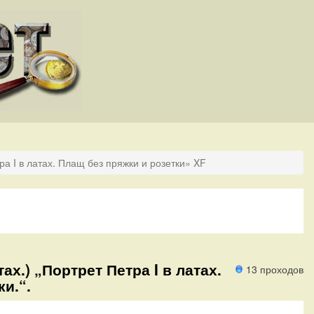
ра I в латах. Плащ без пряжки и розетки» XF
ах.) „Портрет Петра I в латах.
13 проходов
и.“.