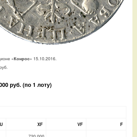
ционе «
Конрос
» 15.10.2016.
руб.
00 руб. (по 1 лоту)
U
XF
VF
F
720 000