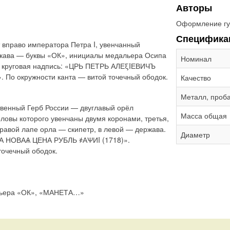
Авторы
Оформление гу
Специфика
 вправо императора Петра I, увенчанный
укава — буквы «ОК», инициалы медальера Осипа
Номинал
а круговая надпись: «ЦРЬ ПЕТРЬ АЛЕξIЕВИЧЪ
о окружности канта — витой точечный ободок.
Качество
Металл, проб
твенный Герб России — двуглавый орёл
Масса общая
ловы которого увенчаны двумя коронами, третья,
равой лапе орла — скипетр, в левой — держава.
Диаметр
ТА НОВАѦ ЦЕНА РУБЛЬ ҂АѰИI (1718)».
точечный ободок.
льера «ОК», «МАНЕТА…»