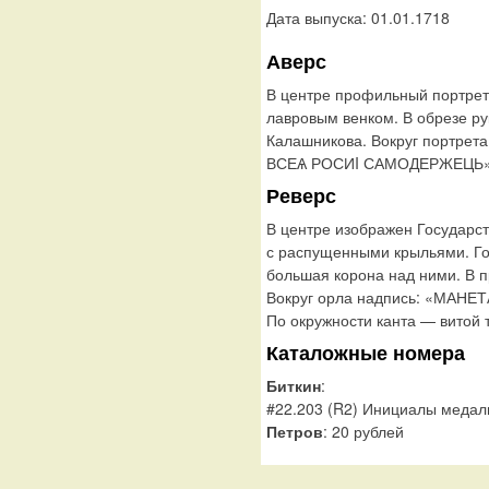
Дата выпуска: 01.01.1718
Аверс
В центре профильный портрет
лавровым венком. В обрезе р
Калашникова. Вокруг портрет
ВСЕѦ РОСИI САМОДЕРЖЕЦЬ». П
Реверс
В центре изображен Государс
с распущенными крыльями. Го
большая корона над ними. В п
Вокруг орла надпись: «МАНЕ
По окружности канта — витой 
Каталожные номера
Биткин
:
#22.203 (R2) Инициалы меда
Петров
: 20 рублей