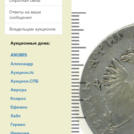
Обратная связь
Ответы на ваши
сообщения
Владельцам аукционов
Аукционные дома:
ANUMIS
Александр
Аукцион.ru
Аукцион.СПБ
Аврора
Конрос
Ефимок
Хабе
Гермес
Империя