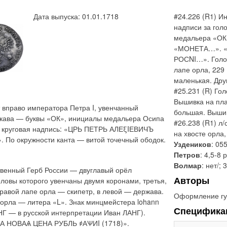
Дата выпуска: 01.01.1718
#24.226 (R1) И
надписи за гол
медальера «ОК»
«МОНЕТА…». «L»
РОСNI…». Голов
лапе орла, 229
маленькая. Дру
#25.231 (R) Го
Вышивка на пла
 вправо императора Петра I, увенчанный
большая. Вышив
укава — буквы «ОК», инициалы медальера Осипа
#26.238 (R1) л
а круговая надпись: «ЦРЬ ПЕТРЬ АЛЕξIЕВИЧЪ
на хвосте орла
о окружности канта — витой точечный ободок.
Уздеников
: 05
Петров
: 4,5-8 
Волмар
: нет/; 
твенный Герб России — двуглавый орёл
Авторы
ловы которого увенчаны двумя коронами, третья,
равой лапе орла — скипетр, в левой — держава.
Оформление гу
 орла — литера «L». Знак минцмейстера lohann
Специфика
НГ — в русской интерпретации Иван ЛАНГ).
ТА НОВАѦ ЦЕНА РУБЛЬ ҂АѰИI (1718)».