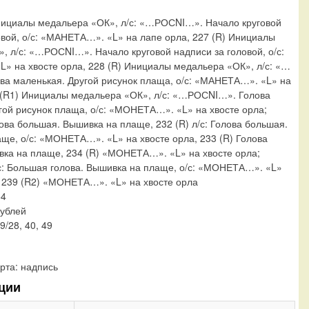
нициалы медальера «ОК», л/с: «…РОСNI…». Начало круговой
овой, о/с: «МАНЕТА…». «L» на лапе орла, 227 (R) Инициалы
, л/с: «…РОСNI…». Начало круговой надписи за головой, о/с:
 на хвосте орла, 228 (R) Инициалы медальера «ОК», л/с: «…
а маленькая. Другой рисунок плаща, о/с: «МАНЕТА…». «L» на
 (R1) Инициалы медальера «ОК», л/с: «…РОСNI…». Голова
гой рисунок плаща, о/с: «МОНЕТА…». «L» на хвосте орла;
лова большая. Вышивка на плаще, 232 (R) л/с: Голова большая.
ще, о/с: «МОНЕТА…». «L» на хвосте орла, 233 (R) Голова
ка на плаще, 234 (R) «МОНЕТА…». «L» на хвосте орла;
/с: Большая голова. Вышивка на плаще, о/с: «МОНЕТА…». «L»
, 239 (R2) «МОНЕТА…». «L» на хвосте орла
54
рублей
39/28, 40, 49
рта:
надпись
ции