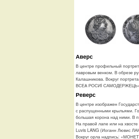
Аверс
В центре профильный портрет
лавровым венком. В обрезе р
Калашникова. Вокруг портрет
ВСЕѦ РОСИI САМОДЕРЖЕЦЬ». П
Реверс
В центре изображен Государс
с распущенными крыльями. Го
большая корона над ними. В п
На правой лапе или на хвосте
Luvis LANG (Иоганн Лювис ЛА
Вокруг орла надпись: «МОНЕ