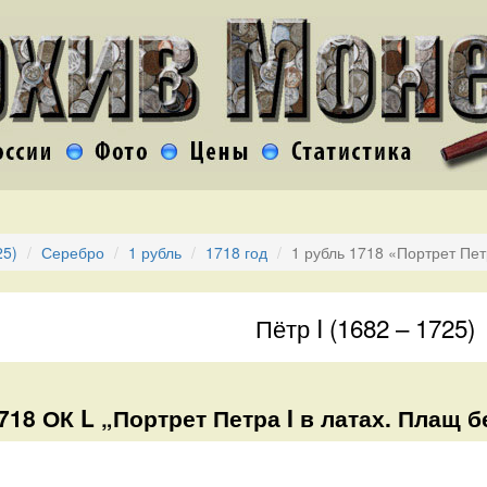
25)
Серебро
1 рубль
1718 год
1 рубль 1718 «Портрет Пет
Пётр I (1682 – 1725)
718 ОК L „Портрет Петра I в латах. Плащ б