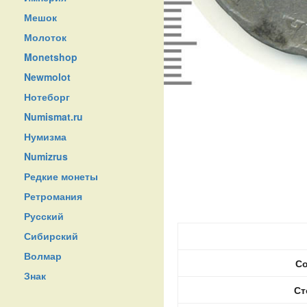
Мешок
Молоток
Monetshop
Newmolot
Нотеборг
Numismat.ru
Нумизма
Numizrus
Редкие монеты
Ретромания
Русский
Сибирский
Волмар
Со
Знак
Ст