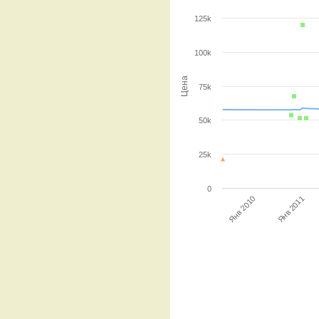
125k
100k
Цена
75k
50k
25k
0
Янв 2010
Янв 2011