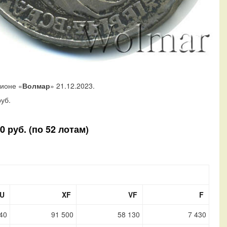
ционе «
Волмар
» 21.12.2023.
уб.
 руб. (по 52 лотам)
U
XF
VF
F
40
91 500
58 130
7 430