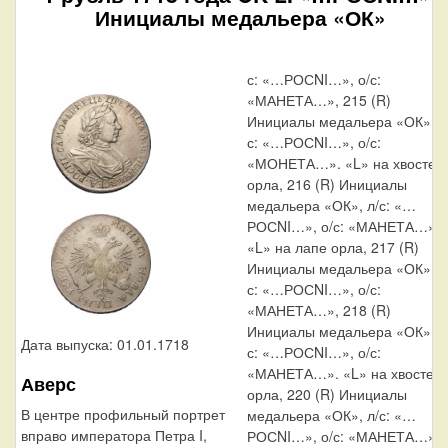
Инициалы медальера «ОК»
с: «…РОСNI…», о/с:
«МАНЕТА…», 215 (R)
Инициалы медальера «ОК», л
с: «…РОСNI…», о/с:
«МОНЕТА…». «L» на хвосте
орла, 216 (R) Инициалы
медальера «ОК», л/с: «…
РОСNI…», о/с: «МАНЕТА…».
«L» на лапе орла, 217 (R)
Инициалы медальера «ОК», л
с: «…РОСNI…», о/с:
«МАНЕТА…», 218 (R)
Инициалы медальера «ОК», л
Дата выпуска: 01.01.1718
с: «…РОСNI…», о/с:
«МАНЕТА…». «L» на хвосте
Аверс
орла, 220 (R) Инициалы
В центре профильный портрет
медальера «ОК», л/с: «…
вправо императора Петра I,
РОСNI…», о/с: «МАНЕТА…»,