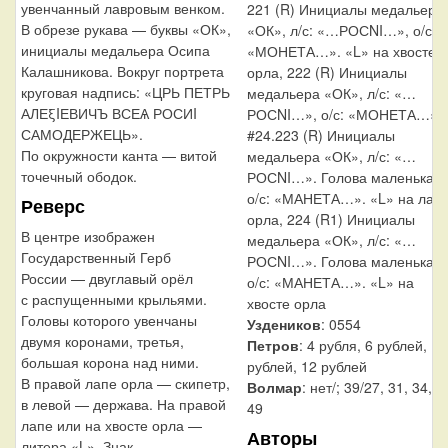
увенчанный лавровым венком.
221 (R) Инициалы медальера
В обрезе рукава — буквы «ОК»,
«ОК», л/с: «…РОСNI…», о/с:
инициалы медальера Осипа
«МОНЕТА…». «L» на хвосте
Калашникова. Вокруг портрета
орла, 222 (R) Инициалы
круговая надпись: «ЦРЬ ПЕТРЬ
медальера «ОК», л/с: «…
АЛЕξIЕВИЧЪ ВСЕѦ РОСИI
РОСNI…», о/с: «МОНЕТА…»;
САМОДЕРЖЕЦЬ».
#24.223 (R) Инициалы
По окружности канта — витой
медальера «ОК», л/с: «…
точечный ободок.
РОСNI…». Голова маленькая,
о/с: «МАНЕТА…». «L» на лап
Реверс
орла, 224 (R1) Инициалы
В центре изображен
медальера «ОК», л/с: «…
Государственный Герб
РОСNI…». Голова маленькая,
России — двуглавый орёл
о/с: «МАНЕТА…». «L» на
с распущенными крыльями.
хвосте орла
Головы которого увенчаны
Уздеников
: 0554
двумя коронами, третья,
Петров
: 4 рубля, 6 рублей, 10
большая корона над ними.
рублей, 12 рублей
В правой лапе орла — скипетр,
Волмар
: нет/; 39/27, 31, 34, 4
в левой — держава. На правой
49
лапе или на хвосте орла —
Авторы
литера «L». Знак