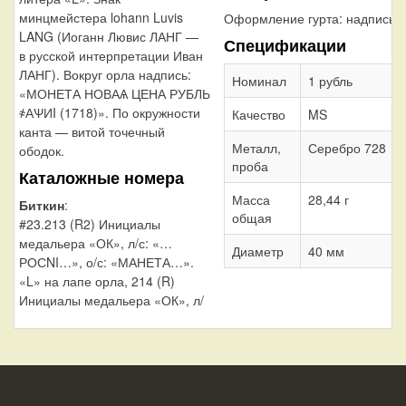
минцмейстера lohann Luvis
Оформление гурта:
надпись
LANG (Иоганн Лювис ЛАНГ —
Спецификации
в русской интерпретации Иван
ЛАНГ). Вокруг орла надпись:
Номинал
1 рубль
«МОНЕТА НОВАѦ ЦЕНА РУБЛЬ
҂АѰИI (1718)». По окружности
Качество
MS
канта — витой точечный
Металл,
Серебро 728
ободок.
проба
Каталожные номера
Масса
28,44 г
Биткин
:
общая
#23.213 (R2) Инициалы
медальера «ОК», л/с: «…
Диаметр
40 мм
РОСNI…», о/с: «МАНЕТА…».
«L» на лапе орла, 214 (R)
Инициалы медальера «ОК», л/