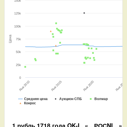
150k
125k
100k
Цена
75k
50k
25k
0
Янв 2025
Янв 2010
Янв 2015
Янв 2020
Средняя цена
Аукцион СПБ
Волмар
Конрос
1 рубль 1718 года OK-L. «…РОСNI…».