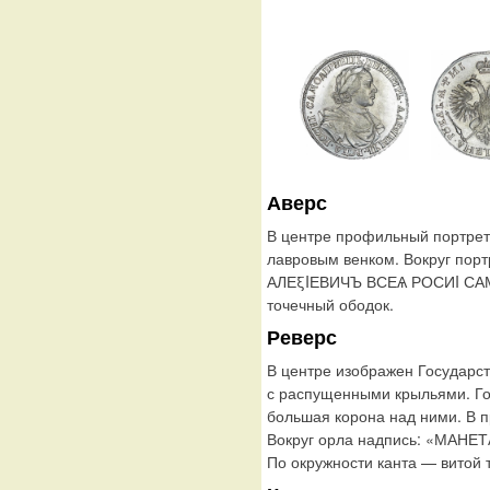
Аверс
В центре профильный портрет
лавровым венком. Вокруг пор
АЛЕξIЕВИЧЪ ВСЕѦ РОСИI САМ
точечный ободок.
Реверс
В центре изображен Государс
с распущенными крыльями. Го
большая корона над ними. В п
Вокруг орла надпись: «МАНЕ
По окружности канта — витой 