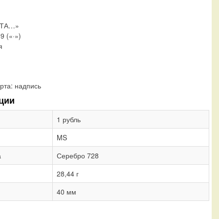
ЕТА…»
9 («·»)
я
рта:
надпись
ции
1 рубль
MS
а
Серебро 728
28,44 г
40 мм