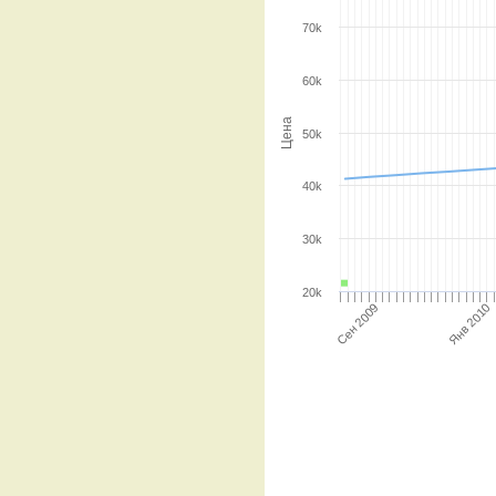
70k
60k
Цена
50k
40k
30k
20k
Янв 2010
Сен 2009