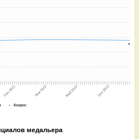
Сен 2011
Сен 2012
Янв 2012
Май 2012
р
Конрос
нициалов медальера