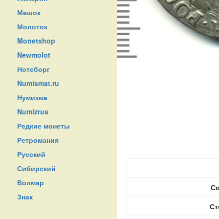
Мешок
Молоток
Monetshop
Newmolot
Нотеборг
Numismat.ru
Нумизма
Numizrus
Редкие монеты
Ретромания
Русский
Сибирский
Волмар
Со
Знак
Ст