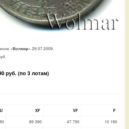
ционе «
Волмар
» 29.07.2009.
уб.
0 руб. (по 3 лотам)
U
XF
VF
F
80
89 390
47 790
10 180