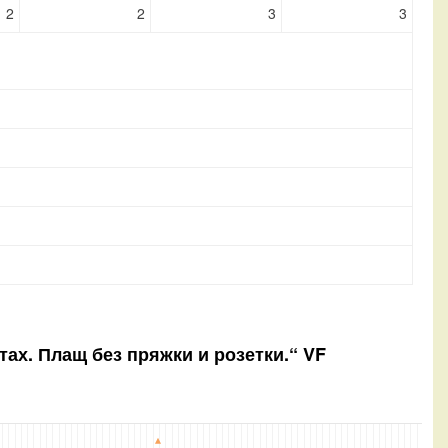
2
2
3
3
атах. Плащ без пряжки и розетки.“ VF