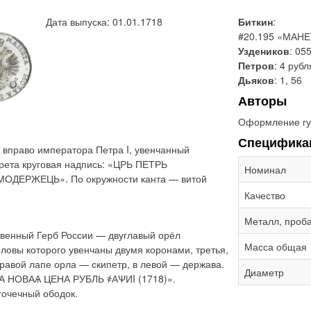
Дата выпуска: 01.01.1718
Биткин
:
#20.195 «МАН
Уздеников
: 055
Петров
: 4 рубл
Дьяков
: 1, 56
Авторы
Оформление гу
Специфика
 вправо императора Петра I, увенчанный
трета круговая надпись: «ЦРЬ ПЕТРЬ
Номинал
ОДЕРЖЕЦЬ». По окружности канта — витой
Качество
Металл, проб
твенный Герб России — двуглавый орёл
Масса общая
ловы которого увенчаны двумя коронами, третья,
равой лапе орла — скипетр, в левой — держава.
Диаметр
ТА НОВАѦ ЦЕНА РУБЛЬ ҂АѰИI (1718)».
точечный ободок.