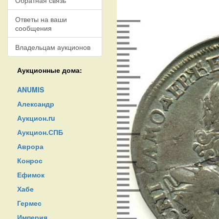
Обратная связь
Ответы на ваши
сообщения
Владельцам аукционов
Аукционные дома:
ANUMIS
Александр
Аукцион.ru
Аукцион.СПБ
Аврора
Конрос
Ефимок
Хабе
Гермес
Империя