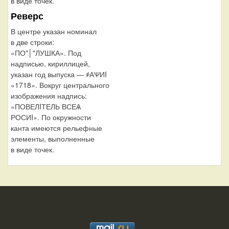
в виде точек.
Реверс
В центре указан номинал
в две строки:
«ПО"│"ЛУШКА». Под
надписью, кириллицей,
указан год выпуска — ҂АѰИI
«1718». Вокруг центрального
изображения надпись:
«ПОВЕЛIТЕЛЬ ВСЕѦ
РОСИI». По окружности
канта имеются рельефные
элементы, выполненные
в виде точек.