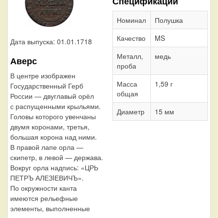
Спецификации
Номинал
Полушка
Качество
MS
Дата выпуска: 01.01.1718
Металл,
медь
Аверс
проба
В центре изображен
Масса
1,59 г
Государственный Герб
общая
России — двуглавый орёл
с распущенными крыльями.
Диаметр
15 мм
Головы которого увенчаны
двумя коронами, третья,
большая корона над ними.
В правой лапе орла —
скипетр, в левой — держава.
Вокруг орла надпись: «ЦРЬ
ПЕТРЪ АЛЕЗIЕВИЧЪ».
По окружности канта
имеются рельефные
элементы, выполненные