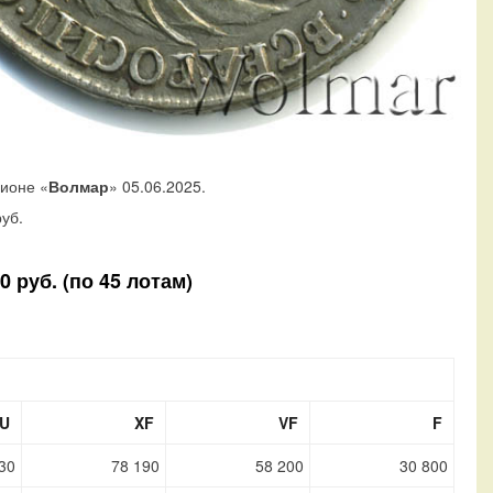
ционе «
Волмар
» 05.06.2025.
уб.
 руб. (по 45 лотам)
U
XF
VF
F
30
78 190
58 200
30 800