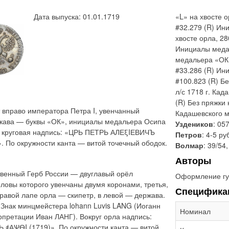
Дата выпуска: 01.01.1719
«L» на хвосте о
#32.279 (R) Ин
хвосте орла, 2
Инициалы медал
медальера «ОК»
#33.286 (R) И
#100.823 (R) Б
л/с 1718 г. Кад
(R) Без пряжки
 вправо императора Петра I, увенчанный
Кадашевского мо
укава — буквы «ОК», инициалы медальера Осипа
Уздеников
: 05
а круговая надпись: «ЦРЬ ПЕТРЬ АЛЕξIЕВИЧЪ
Петров
: 4-5 ру
о окружности канта — витой точечный ободок.
Волмар
: 39/54,
Авторы
твенный Герб России — двуглавый орёл
Оформление гу
ловы которого увенчаны двумя коронами, третья,
Специфика
равой лапе орла — скипетр, в левой — держава.
 Знак минцмейстера lohann Luvis LANG (Иоганн
Номинал
претации Иван ЛАНГ). Вокруг орла надпись:
АѰѲI (1719)». По окружности канта — витой