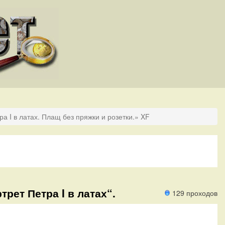
ра I в латах. Плащ без пряжки и розетки.» XF
трет Петра I в латах“.
129 проходов