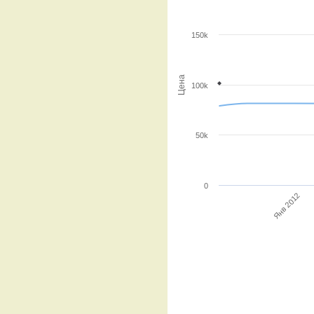
150k
Цена
100k
50k
0
Янв 2012