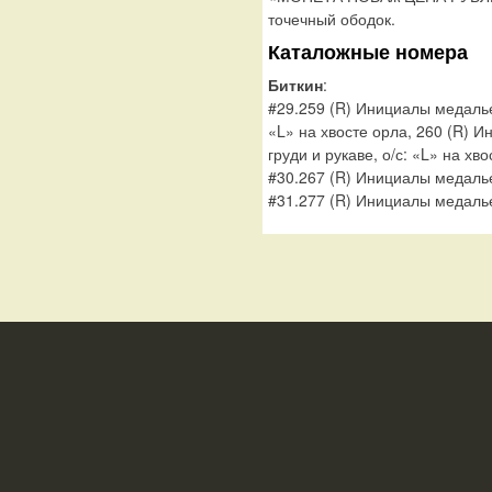
точечный ободок.
Каталожные номера
Биткин
:
#29.259 (R) Инициалы медальер
«L» на хвосте орла, 260 (R) И
груди и рукаве, о/с: «L» на хво
#30.267 (R) Инициалы медалье
#31.277 (R) Инициалы медальер