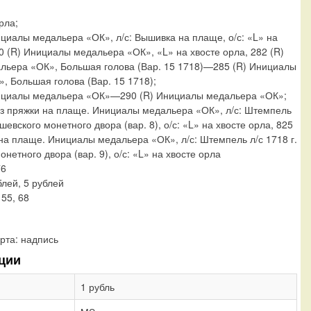
рла;
ициалы медальера «ОК», л/с: Вышивка на плаще, о/с: «L» на
80 (R) Инициалы медальера «ОК», «L» на хвосте орла, 282 (R)
ьера «ОК», Большая голова (Вар. 15 1718)—285 (R) Инициалы
, Большая голова (Вар. 15 1718);
нициалы медальера «ОК»—290 (R) Инициалы медальера «ОК»;
ез пряжки на плаще. Инициалы медальера «ОК», л/с: Штемпель
ашевского монетного двора (вар. 8), о/с: «L» на хвосте орла, 825
 на плаще. Инициалы медальера «ОК», л/с: Штемпель л/с 1718 г.
нетного двора (вар. 9), о/с: «L» на хвосте орла
76
блей, 5 рублей
 55, 68
рта:
надпись
ции
1 рубль