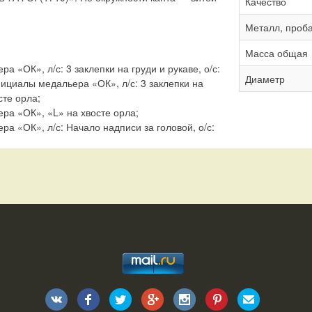
Качество
Металл, проб
Масса общая
а «ОК», л/с: 3 заклепки на груди и рукаве, о/с:
Диаметр
нициалы медальера «ОК», л/с: 3 заклепки на
сте орла;
ра «ОК», «L» на хвосте орла;
а «ОК», л/с: Начало надписи за головой, о/с: