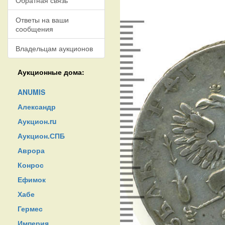
Обратная связь
Ответы на ваши
сообщения
Владельцам аукционов
Аукционные дома:
ANUMIS
Александр
Аукцион.ru
Аукцион.СПБ
Аврора
Конрос
Ефимок
Хабе
Гермес
Империя