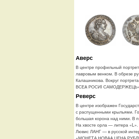
Аверс
В центре профильный портрет
лавровым венком. В обрезе р
Калашникова. Вокруг портрет
ВСЕѦ РОСИI САМОДЕРЖЕЦЬ». П
Реверс
В центре изображен Государс
с распущенными крыльями. Го
большая корона над ними. В п
На хвосте орла — литера «L».
Лювис ЛАНГ — в русской интер
«МОНЕТА НОВАѦ ЦЕНА РУБЛЬ ҂