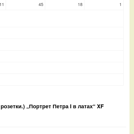
11
45
18
1
розетки.) „Портрет Петра I в латах“ XF