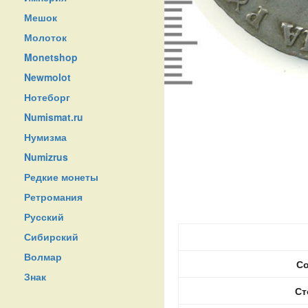
Мешок
Молоток
Monetshop
Newmolot
Нотеборг
Numismat.ru
Нумизма
Numizrus
Редкие монеты
Ретромания
Русский
Сибирский
Волмар
Со
Знак
Ст