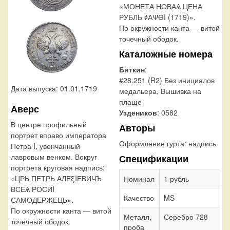
«МОНЕТА НОВАѦ ЦЕНА
РУБЛЬ ҂АѰѲI (1719)».
По окружности канта — витой
точечный ободок.
Каталожные номера
Биткин
:
#28.251 (R2) Без инициалов
Дата выпуска: 01.01.1719
медальера, Вышивка на
плаще
Аверс
Уздеников
: 0582
В центре профильный
Авторы
портрет вправо императора
Оформление гурта:
надпись
Петра I, увенчанный
лавровым венком. Вокруг
Спецификации
портрета круговая надпись:
«ЦРЬ ПЕТРЬ АЛЕξIЕВИЧЪ
Номинал
1 рубль
ВСЕѦ РОСИI
Качество
MS
САМОДЕРЖЕЦЬ».
По окружности канта — витой
Металл,
Серебро 728
точечный ободок.
проба