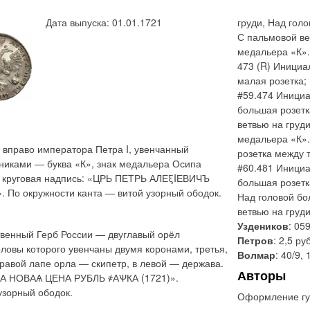
Дата выпуска: 01.01.1721
груди, Над гол
С пальмовой ве
медальера «К».
473 (R) Инициа
малая розетка;
#59.474 Инициа
большая розет
ветвью на груд
медальера «К».
 вправо императора Петра I, увенчанный
розетка между т
никами — буква «К», знак медальера Осипа
#60.481 Инициа
а круговая надпись: «ЦРЬ ПЕТРЬ АЛЕξIЕВИЧЪ
большая розетк
о окружности канта — витой узорный ободок.
Над головой бо
ветвью на груд
Уздеников
: 05
твенный Герб России — двуглавый орёл
Петров
: 2,5 ру
ловы которого увенчаны двумя коронами, третья,
Волмар
: 40/9, 
равой лапе орла — скипетр, в левой — держава.
Авторы
ТА НОВАѦ ЦЕНА РУБЛЬ ҂АѰКА (1721)».
узорный ободок.
Оформление гу