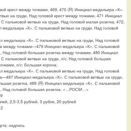
овой крест между точками, 469, 470 (R) Инициал медальера «К».
твью на груди, Над головой крест между точками, 471 Инициал
 С пальмовой ветвью на груди, Над головой малая розетка, 472,
л медальера «К». С пальмовой ветвью на груди, Над головой
л медальера «К». С пальмовой ветвью на груди, Над головой
ка между точками—479 Инициал медальера «К». С пальмовой
и, Над головой большая розетка между точками, 480 Инициал
 С пальмовой ветвью на груди, л/с: Над головой большая
очками, о/с: Большая корона;
л медальера «К». С пальмовой ветвью на груди, Над головой
а—487 Инициал медальера «К». С пальмовой ветвью на груди,
льшая розетка, 488 (R) Инициал медальера «К». С пальмовой
и, Над головой большая розетка. «…РОСIИ…»
99
блей, 2,5-3,5 рублей, 3 рубля, 20 рублей
12
рта:
надпись