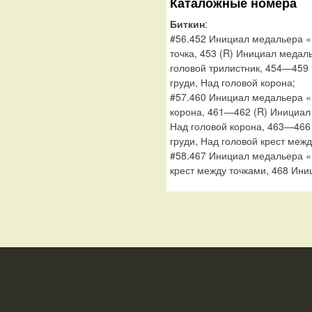
Каталожные номера
Биткин
:
#56.452 Инициал медальера «К
точка, 453 (R) Инициал медал
головой трилистник, 454—459
груди, Над головой корона;
#57.460 Инициал медальера «К
корона, 461—462 (R) Инициал 
Над головой корона, 463—466
груди, Над головой крест межд
#58.467 Инициал медальера «К
крест между точками, 468 Ини