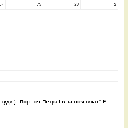
04
73
23
2
руди.) „Портрет Петра I в наплечниках“ F