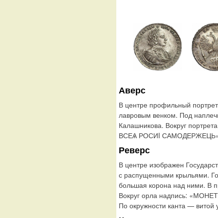
Аверс
В центре профильный портрет
лавровым венком. Под наплеч
Калашникова. Вокруг портрет
ВСЕѦ РОСИI САМОДЕРЖЕЦЬ». П
Реверс
В центре изображен Государс
с распущенными крыльями. Го
большая корона над ними. В п
Вокруг орла надпись: «МОНЕ
По окружности канта — витой 