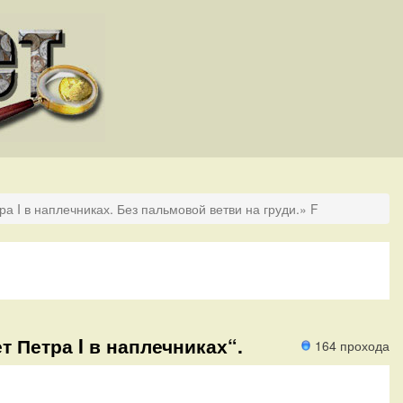
ра I в наплечниках. Без пальмовой ветви на груди.» F
т Петра I в наплечниках“.
164 прохода