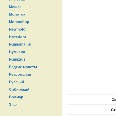
Мешок
Молоток
Monetshop
Newmolot
Нотеборг
Numismat.ru
Нумизма
Numizrus
Редкие монеты
Ретромания
Русский
Сибирский
Волмар
Со
Знак
Ст