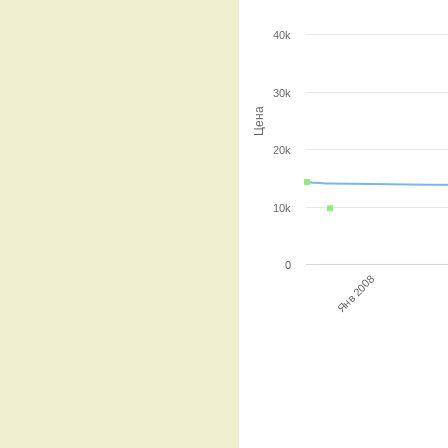
40k
30k
Цена
20k
10k
0
Янв 2008