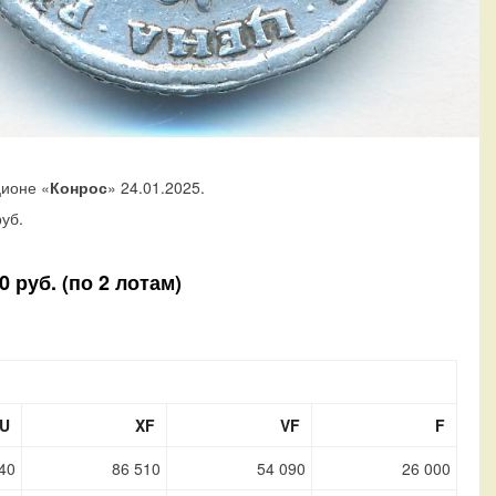
ционе «
Конрос
» 24.01.2025.
уб.
 руб. (по 2 лотам)
U
XF
VF
F
40
86 510
54 090
26 000