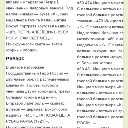
вправо императора Петра I,
#59.474 Инициал медалье
увенчанный лавровым венком. Под
С пальмовой ветвью на гр
наплечниками — буква «К», знак
головой большая розетка 
медальера Осипа Калашникова.
точками—479 Инициал ме
Вокруг портрета круговая надпись:
«К». С пальмовой ветвью н
«ЦРЬ ПЕТРЬ АЛЕξIЕВИЧЪ ВСЕѦ
Над головой большая розе
РОСИI САМОДЕРЖЕЦЬ».
между точками, 480 Иниц
По окружности канта — витой
медальера «К». С пальмо
узорный ободок.
ветвью на груди, л/с: Над 
большая розетка между то
Реверс
с: Большая корона;
В центре изображен
#60.481 Инициал медалье
Государственный Герб России —
С пальмовой ветвью на гр
двуглавый орёл с распущенными
головой большая розетка
крыльями. Головы которого
Инициал медальера «К». 
увенчаны двумя коронами, третья,
пальмовой ветвью на груд
большая корона над ними.
головой большая розетка, 
В правой лапе орла — скипетр,
Инициал медальера «К». 
в левой — держава. Вокруг орла
пальмовой ветвью на груд
надпись: «МОНЕТА НОВАѦ ЦЕНА
головой большая розетка.
РУБЛЬ ҂АѰКА (1721)».
РОСIИ…»
По окружности канта — витой