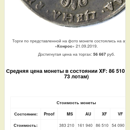
Торги по представленной на фото монете состоялись на аук
«
Конрос
» 21.09.2019.
Достигнутая цена на торгах:
56 667
руб.
Средняя цена монеты в состоянии XF: 86 510 р
73 лотам)
Стоимость монеты
Состояние:
Proof
MS
AU
XF
VF
Стоимость:
383 210
161 940
86 510
54 090
2