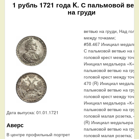
1 рубль 1721 года K. С пальмовой ве
на груди
ветвью на груди, Над голо
между точками;
#58.467 Инициал медалье
С пальмовой ветвью на гр
головой крест между точка
Инициал медальера «К». 
пальмовой ветвью на груд
головой крест между точка
470 (R) Инициал медальер
пальмовой ветвью на груд
головой крест между точка
Инициал медальера «К». 
пальмовой ветвью на груд
Дата выпуска: 01.01.1721
головой малая розетка, 47
(R) Инициал медальера «К
Аверс
пальмовой ветвью на груд
В центре профильный портрет
головой малая розетка;