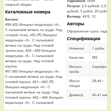
Уздеников
: 0599
узорный ободок.
Петров
: 2,5 рублей, 2,5-3,
Каталожные номера
рублей, 3 рубля, 20 рублей
Волмар
: 40/9, 12
Биткин
:
Авторы
#56.452 Инициал медальера «К».
С пальмовой ветвью на груди, Над
Оформление гурта:
надпи
головой точка, 453 (R) Инициал
Спецификации
медальера «К». С пальмовой
ветвью на груди, Над головой
Номинал
1 рубль
трилистник, 454—459 Инициал
медальера «К». С пальмовой
Качество
MS
ветвью на груди, Над головой
корона;
Металл,
Серебро 7
#57.460 Инициал медальера «К».
проба
С пальмовой ветвью на груди, Над
Масса
28,44 г
головой корона, 461—462 (R)
общая
Инициал медальера «К». С
пальмовой ветвью на груди, Над
Диаметр
40-41 мм
головой корона, 463—466 Инициал
медальера «К». С пальмовой