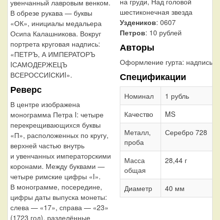
на груди, Над головой
увенчанный лавровым венком.
шестиконечная звезда
В обрезе рукава — буквы
Уздеников
: 0607
«ОК», инициалы медальера
Петров
: 10 рублей
Осипа Калашникова. Вокруг
портрета круговая надпись:
Авторы
«ПЕТРЪ, А ИМПЕРАТОРЪ
Оформление гурта:
надпись
IСАМОДЕРЖЕЦЪ
ВСЕРОССИIСКИI».
Спецификации
Реверс
Номинал
1 рубль
В центре изображена
Качество
MS
монограмма Петра I: четыре
перекрещивающихся буквы
Металл,
Серебро 728
«П», расположенных по кругу,
проба
верхней частью внутрь
и увенчанных императорскими
Масса
28,44 г
коронами. Между буквами —
общая
четыре римские цифры «I».
В монограмме, посередине,
Диаметр
40 мм
цифры даты выпуска монеты:
слева — «17», справа — «23»
(1723 год), разделённые