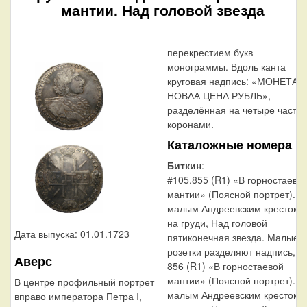
мантии. Над головой звезда
перекрестием букв
монограммы. Вдоль канта
круговая надпись: «МОНЕТА
НОВАѦ ЦЕНА РУБЛЬ»,
разделённая на четыре части
коронами.
Каталожные номера
Биткин
:
#105.855 (R1) «В горностаево
мантии» (Поясной портрет). С
малым Андреевским крестом
на груди, Над головой
Дата выпуска: 01.01.1723
пятиконечная звезда. Малые
розетки разделяют надпись,
Аверс
856 (R1) «В горностаевой
мантии» (Поясной портрет). С
В центре профильный портрет
малым Андреевским крестом
вправо императора Петра I,