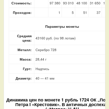
Стоимость:
97 380
93 010
48 100
31 650
10 
Проходов:
1
5
51
37
Параметры монеты
Средняя
43160 руб. (по 98 лотам)
цена:
Металл:
Серебро 728
Масса:
28,44 г
Гурт:
Надпись
Диаметр:
40 — 41 мм
Динамика цен по монете
1 рубль 1724 ОК „Пор
Петра I «Крестовик». В античных доспехах
(«Матрос»)“ AU