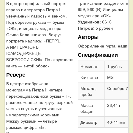
Трилистники разделяют над
В центре профильный портрет
959, 960 (R) Инициалы
вправо императора Петра I,
медальера «ОК»
увенчанный лавровым венком.
Уздеников
: 0616
Под обрезом рукава — буквы
Петров
: 5 рублей
«ОК», инициалы медальера
Осипа Калашникова. Вокруг
Авторы
портрета надпись: «ПЕТРЪ,
Оформление гурта:
надпис
А ИМПЕРАТОРЪ
IСАМОДЕРЖЕЦЪ
Спецификации
ВСЕРОССИIСКИI». По окружности
канта — витой ободок.
Номинал
1 рубль
Реверс
Качество
MS
В центре изображена
Металл,
Серебро 728
монограмма Петра I: четыре
проба
перекрещивающихся буквы «П»,
расположенных по кругу, верхней
Масса
28,44 г
частью внутрь и увенчанных
общая
императорскими коронами.
Между буквами — четыре
Диаметр
40-41 мм
римские цифры «I».