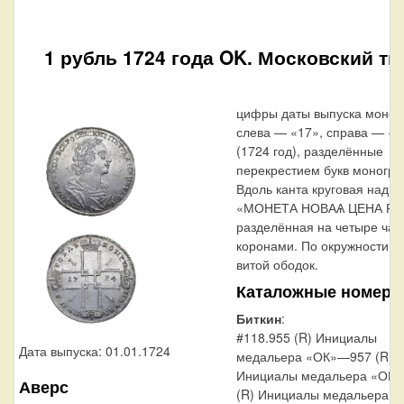
1 рубль 1724 года OK. Московский ти
цифры даты выпуска монет
слева — «17», справа — «2
(1724 год), разделённые
перекрестием букв моногр
Вдоль канта круговая надпи
«МОНЕТА НОВАѦ ЦЕНА РУ
разделённая на четыре час
коронами. По окружности к
витой ободок.
Каталожные номера
Биткин
:
#118.955 (R) Инициалы
Дата выпуска: 01.01.1724
медальера «ОК»—957 (R)
Инициалы медальера «ОК»,
Аверс
(R) Инициалы медальера «