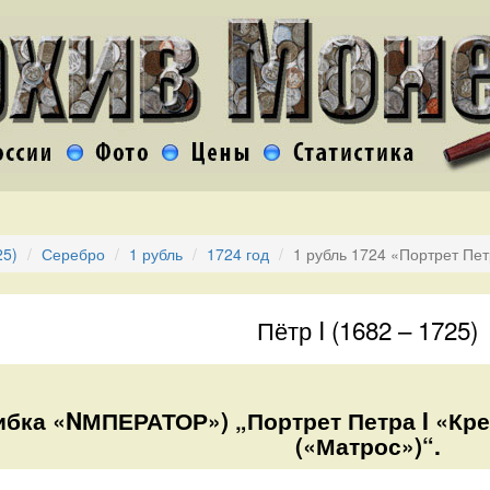
25)
Серебро
1 рубль
1724 год
1 рубль 1724 «Портрет Пет
Пётр I (1682 – 1725)
шибка «NМПЕРАТОР») „Портрет Петра I «Кр
(«Матрос»)“.