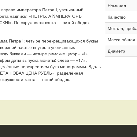
Номинал
 вправо императора Петра I, увенчанный
ртрета надпись: «ПЕТРЪ, А NМПЕРАТОРЪ
Качество
». По окружности канта — витой ободок.
Металл, проб
Масса общая
мма Петра I: четыре перекрещивающихся буквы
 верхней частью внутрь и увенчанных
Диаметр
жду буквами — четыре римские цифры «I».
ифры даты выпуска монеты: слева — «17»,
азделённые перекрестием букв монограммы. Вдоль
ОНЕТА НОВАѦ ЦЕНА РУБЛЬ», разделённая
 окружности канта — витой ободок.