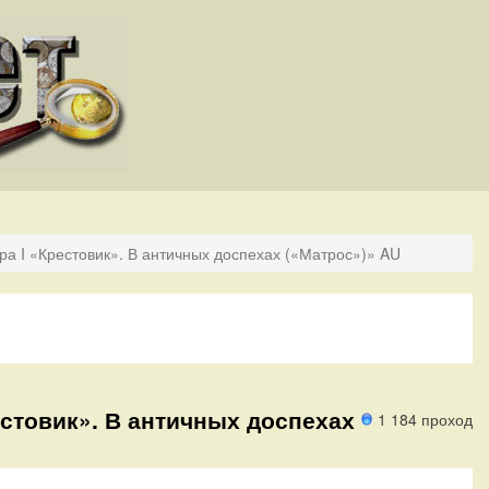
ра I «Крестовик». В античных доспехах («Матрос»)» AU
естовик». В античных доспехах
1 184 проход