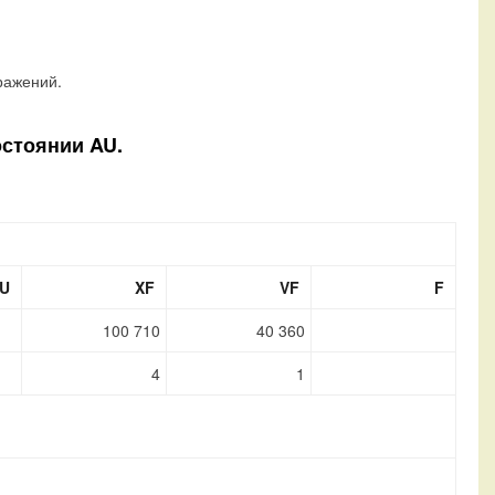
ражений.
остоянии AU.
U
XF
VF
F
100 710
40 360
4
1