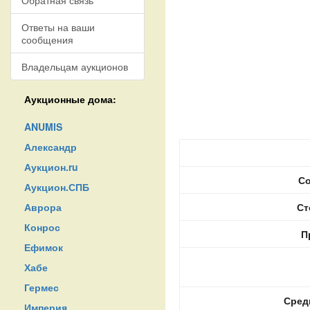
Обратная связь
Ответы на ваши
сообщения
Владельцам аукционов
Аукционные дома:
ANUMIS
Александр
Аукцион.ru
Со
Аукцион.СПБ
Аврора
Ст
Конрос
П
Ефимок
Хабе
Гермес
Сред
Империя