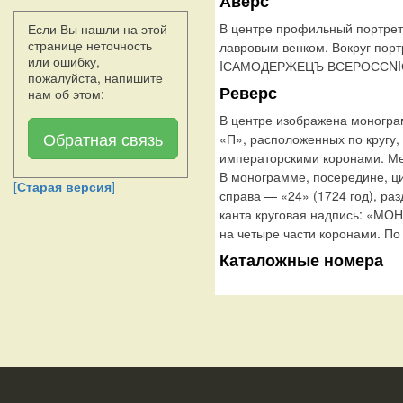
Аверс
В центре профильный портрет
Если Вы нашли на этой
странице неточность
лавровым венком. Вокруг по
или ошибку,
IСАМОДЕРЖЕЦЪ ВСЕРОССNIСКNI
пожалуйста, напишите
Реверс
нам об этом:
В центре изображена моногра
Обратная связь
«П», расположенных по кругу,
императорскими коронами. Ме
В монограмме, посередине, ц
[
Старая версия
]
справа — «24» (1724 год), р
канта круговая надпись: «М
на четыре части коронами. По
Каталожные номера