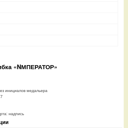
Ошибка «NМПЕРАТОР»
Без инициалов медальера
17
рта:
надпись
ции