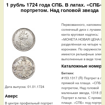
1 рубль 1724 года СПБ. В латах. «СПБ»
портретом. Над головой звезда
Первозванного, напомина
солнечный диск с лучами. 
канта круговая надпись:
«МОНЕТА НОВАЯ ЦЕНА РУ
разделённая на четыре час
коронами. По окружности к
имеются рельефные элеме
выполненные в виде точек.
Каталожные номера
Биткин
:
#153.1317 (R) Портрет в лат
пряжкой на плаще. «СПБ» 
Дата выпуска: 01.01.1724
портретом, Над головой
маленькая звезда, 1318 (R2
Аверс
Портрет в латах. С пряжкой
плаще. «СПБ» под портрет
В центре профильный портрет