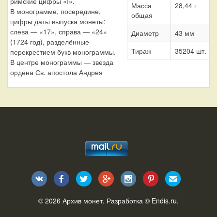
римские цифры «I».
Масса
28,44 г
В монограмме, посередине,
общая
цифры даты выпуска монеты:
слева — «17», справа — «24»
Диаметр
43 мм
(1724 год), разделённые
Тираж
35204 шт.
перекрестием букв монограммы.
В центре монограммы — звезда
ордена Св. апостола Андрея
© 2026
Архив монет
. Разработка ©
Endis.ru
.