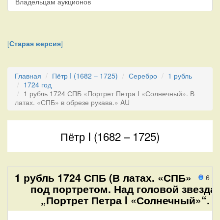
Владельцам аукционов
[
Старая версия
]
Главная
Пётр I (1682 – 1725)
Серебро
1 рубль
1724 год
1 рубль 1724 СПБ «Портрет Петра I «Солнечный». В
латах. «СПБ» в обрезе рукава.» AU
Пётр I (1682 – 1725)
1 рубль 1724 СПБ (В латах. «СПБ»
6 п
под портретом. Над головой звезда)
„Портрет Петра I «Солнечный»“.