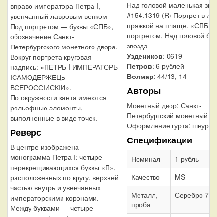
Над головой маленькая звез
вправо императора Петра I,
#154.1319 (R) Портрет в лат
увенчанный лавровым венком.
пряжкой на плаще. «СПБ» 
Под портретом — буквы «СПБ»,
портретом, Над головой бо
обозначение Санкт-
звезда
Петербургского монетного двора.
Уздеников
: 0619
Вокруг портрета круговая
Петров
: 6 рублей
надпись: «ПЕТРЬ I ИМПЕРАТОРЬ
Волмар
: 44/13, 14
IСАМОДЕРЖЕЦЬ
ВСЕРОССIИСКIИ».
Авторы
По окружности канта имеются
Монетный двор:
Санкт-
рельефные элементы,
Петербургский монетный д
выполненные в виде точек.
Оформление гурта:
шнур в
Реверс
Спецификации
В центре изображена
монограмма Петра I: четыре
Номинал
1 рубль
перекрещивающихся буквы «П»,
Качество
MS
расположенных по кругу, верхней
частью внутрь и увенчанных
Металл,
Серебро 728
императорскими коронами.
проба
Между буквами — четыре