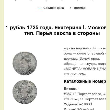
Средняя цена
Волмар
1 рубль 1725 года. Екатерина I. Москов
тип. Перья хвоста в стороны
корона над ними. В правой 
орла — скипетр, в левой —
держава. Вокруг орла,
обращённая внутрь, надпис
«МОНЕТА• НОВАЯ• ЦЕНА•
РУБЛЬ•1725».
Каталожные номера
Биткин
:
#387.10 Портрет влево, «…
РУБЛ·Ь», 11 Портрет влево
Уздеников
: 0639
Ильин
: 3-5 рублей