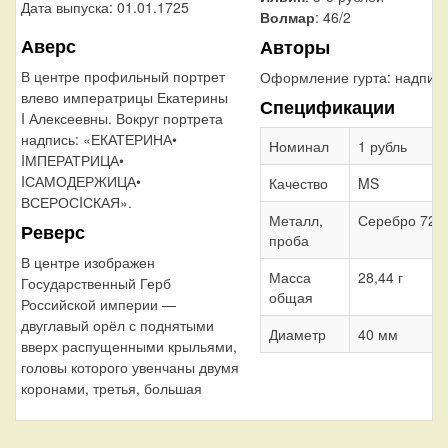
Дата выпуска: 01.01.1725
Волмар
: 46/2
Аверс
Авторы
В центре профильный портрет
Оформление гурта:
надпис
влево императрицы Екатерины
Спецификации
I Алексеевны. Вокруг портрета
надпись: «ЕКАТЕРИНА•
Номинал
1 рубль
IМПЕРАТРИЦА•
IСАМОДЕРЖИЦА•
Качество
MS
ВСЕРОСIСКАЯ».
Металл,
Серебро 728
Реверс
проба
В центре изображен
Масса
28,44 г
Государственный Герб
общая
Российской империи —
двуглавый орёл с поднятыми
Диаметр
40 мм
вверх распущенными крыльями,
головы которого увенчаны двумя
коронами, третья, большая