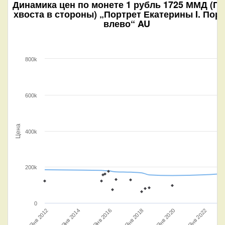
Динамика цен по монете
1 рубль 1725 ММД (П
хвоста в стороны) „Портрет Екатерины I. Пор
влево“ AU
800k
600k
Цена
400k
200k
0
Янв 2020
Янв 2018
Ян
Янв 2022
Янв 2012
Янв 2016
Янв 2014