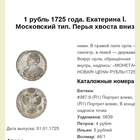
1 рубль 1725 года. Екатерина I.
Московский тип. Перья хвоста вниз
ними. В правой лапе орла —
скипетр, в левой — держава.
Вокруг орла, обращённая
внутрь, надпись: «МОНЕТА•
НОВАЯ• ЦЕНА• РУБЛЬ•1725».
Каталожные номера
Биткин
:
#387.9 (R1) Портрет влево, 12
(R1) Портрет влево, В конце
надписи точка
Уздеников
: 0639
Петров
: 4 рубля
Дата выпуска: 01.01.1725
Ильин
: 5 рублей
Волмар
: 46/1