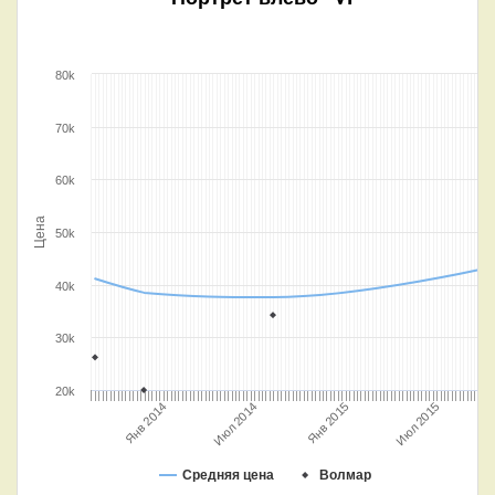
80k
70k
60k
Цена
50k
40k
30k
20k
Июл 2014
Янв 2015
Янв 2014
Июл 2015
Средняя цена
Волмар