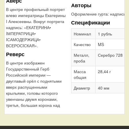
Аверс
Авторы
В центре профильный портрет
Оформление гурта:
надпись
влево императрицы Екатерины
I Алексеевны. Вокруг портрета
Спецификации
надпись: «ЕКАТЕРИНА•
IМПЕРАТРИЦА•
Номинал
1 рубль
IСАМОДЕРЖИЦА•
Качество
MS
ВСЕРОСIСКАЯ».
Реверс
Металл,
Серебро 728
проба
В центре изображен
Государственный Герб
Масса
28,44 г
Российской империи —
общая
двуглавый орёл с поднятыми
вверх распущенными
Диаметр
40 мм
крыльями, головы которого
увенчаны двумя коронами,
третья, большая корона над