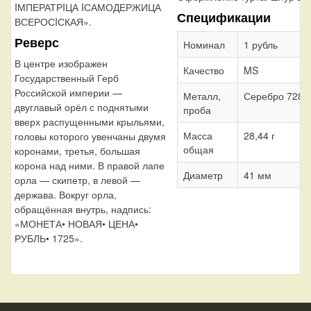
IМПЕРАТРIЦА IСАМОДЕРЖИЦА
Спецификации
ВСЕРОСIСКАЯ».
Реверс
Номинал
1 рубль
В центре изображен
Качество
MS
Государственный Герб
Российской империи —
Металл,
Серебро 728
двуглавый орёл с поднятыми
проба
вверх распущенными крыльями,
Масса
28,44 г
головы которого увенчаны двумя
общая
коронами, третья, большая
корона над ними. В правой лапе
Диаметр
41 мм
орла — скипетр, в левой —
держава. Вокруг орла,
обращённая внутрь, надпись:
«МОНЕТА• НОВАЯ• ЦЕНА•
РУБЛЬ• 1725».