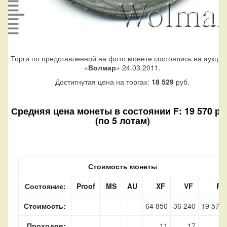
Торги по представленной на фото монете состоялись на аукци
«
Волмар
» 24.03.2011.
Достигнутая цена на торгах:
18 529
руб.
Средняя цена монеты в состоянии F: 19 570 ру
(по 5 лотам)
Стоимость монеты
Состояние:
Proof
MS
AU
XF
VF
F
Стоимость:
64 850
36 240
19 570
Проходов:
11
17
5