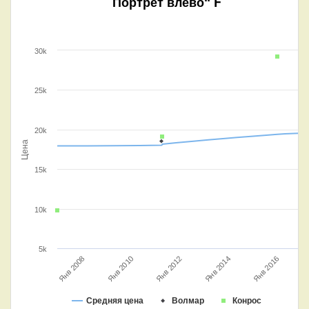
Портрет влево“ F
30k
25k
20k
Цена
15k
10k
5k
Янв 2016
Янв 2014
Янв 2012
Янв 2008
Янв 2010
Средняя цена
Волмар
Конрос