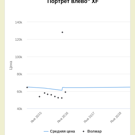
Портрет влево“ XF
140k
120k
100k
Цена
80k
60k
40k
Янв 2016
Янв 2018
Янв 2015
Янв 2017
Средняя цена
Волмар