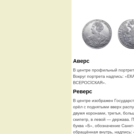
Аверс
В центре профильный портрет
Вокруг портрета надпись: 
ВСЕРОСIСКАЯ».
Реверс
В центре изображен Государс
орёл с поднятыми вверх расп
двумя коронами, третья, боль
скипетр, в левой — держава. 
буква «Б», обозначение Санкт
обращённая внутрь, надпись