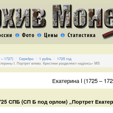
 – 1727)
Серебро
1 рубль
1725 год
атерины I. Портрет влево. Крестики разделяют надпись» MS
Екатерина I (1725 – 172
725 СПБ (СП Б под орлом) „Портрет Екатер