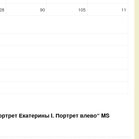
28
90
105
11
ортрет Екатерины I. Портрет влево“ MS