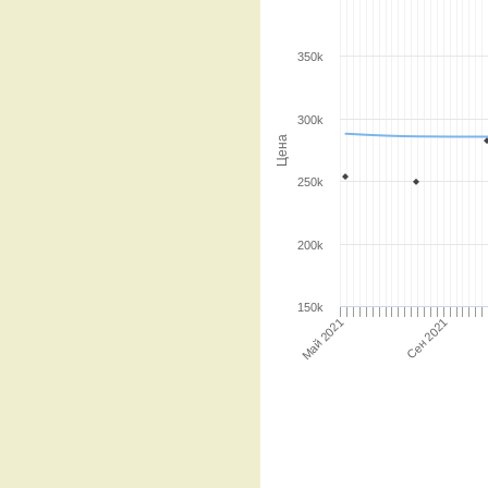
350k
300k
Цена
250k
200k
150k
Май 2021
Сен 2021