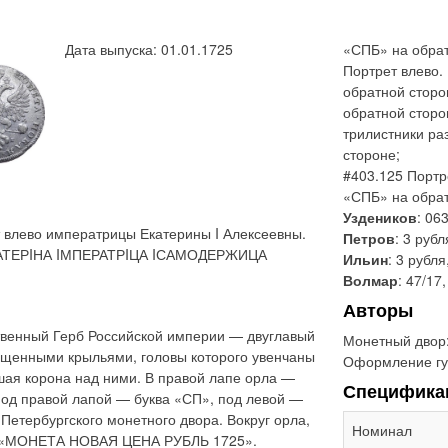
Дата выпуска: 01.01.1725
«СПБ» на обрат
Портрет влево.
обратной сторо
обратной сторо
трилистники ра
стороне;
#403.125 Портр
«СПБ» на обра
Уздеников
: 06
 влево императрицы Екатерины I Алексеевны.
Петров
: 3 рубл
«ЕКАТЕРIНА IМПЕРАТРIЦА IСАМОДЕРЖИЦА
Ильин
: 3 рубля
Волмар
: 47/17
Авторы
твенный Герб Российской империи — двуглавый
Монетный двор
ущенными крыльями, головы которого увенчаны
Оформление гу
шая корона над ними. В правой лапе орла —
Специфика
Под правой лапой — буква «СП», под левой —
-Петербургского монетного двора. Вокруг орла,
Номинал
: «МОНЕТА НОВАЯ ЦЕНА РУБЛЬ 1725».