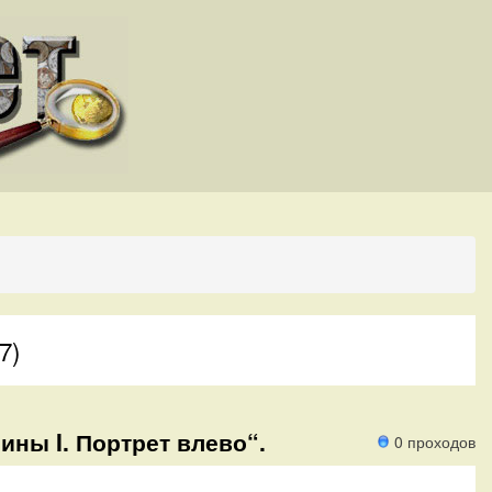
7)
ины I. Портрет влево“.
0 проходов