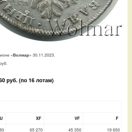
ционе «
Волмар
» 30.11.2023.
руб.
0 руб. (по 16 лотам)
U
XF
VF
F
80
65 270
45 350
19 650