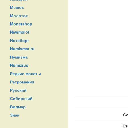
Мешок
Молоток
Monetshop
Newmolot
Нотеборг
Numismat.ru
Нумизма
Numizrus
Редкие монеты
Ретромания
Русский
Сибирский
Волмар
Со
Знак
Ст