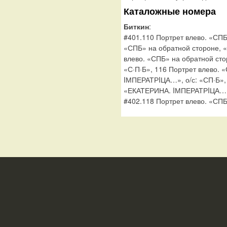
Каталожные номера
Биткин
:
#401.110 Портрет влево. «СПБ
«СПБ» на обратной стороне,
влево. «СПБ» на обратной ст
«С·П·Б», 116 Портрет влево. 
IМПЕРАТРIЦА…», о/с: «СП·Б», 
«ЕКАТЕРИНА. IМПЕРАТРIЦА…
#402.118 Портрет влево. «СПБ