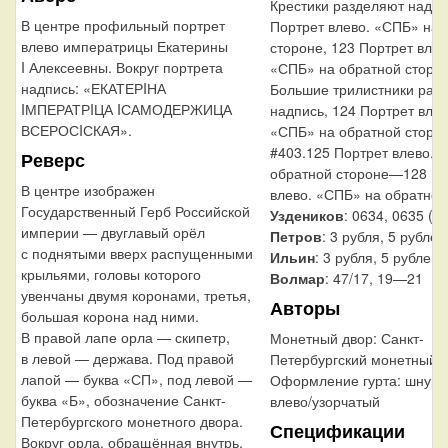
Крестики разделяют надпи
В центре профильный портрет
Портрет влево. «СПБ» на 
влево императрицы Екатерины
стороне, 123 Портрет влев
I Алексеевны. Вокруг портрета
«СПБ» на обратной сторон
надпись: «ЕКАТЕРIНА
Большие трилистники раз
IМПЕРАТРIЦА IСАМОДЕРЖИЦА
надпись, 124 Портрет влев
ВСЕРОСIСКАЯ».
«СПБ» на обратной сторон
#403.125 Портрет влево. 
Реверс
обратной стороне—128 По
В центре изображен
влево. «СПБ» на обратной
Государственный Герб Российской
Уздеников
: 0634, 0635 («·
империи — двуглавый орёл
Петров
: 3 рубля, 5 рублей
с поднятыми вверх распущенными
Ильин
: 3 рубля, 5 рублей
крыльями, головы которого
Волмар
: 47/17, 19—21
увенчаны двумя коронами, третья,
Авторы
большая корона над ними.
В правой лапе орла — скипетр,
Монетный двор:
Санкт-
в левой — держава. Под правой
Петербургский монетный 
лапой — буква «СП», под левой —
Оформление гурта:
шнур 
буква «Б», обозначение Санкт-
влево/узорчатый
Петербургского монетного двора.
Спецификации
Вокруг орла, обращённая внутрь,