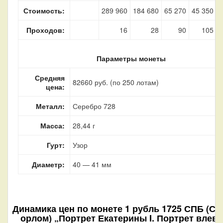
Стоимость:
289 960
184 680
65 270
45 350
1
Проходов:
16
28
90
105
Параметры монеты
Средняя
82660 руб. (по 250 лотам)
цена:
Металл:
Серебро 728
Масса:
28,44 г
Гурт:
Узор
Диаметр:
40 — 41 мм
Динамика цен по монете
1 рубль 1725 СПБ (СП
орлом) „Портрет Екатерины I. Портрет влево