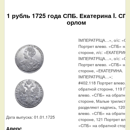
1 рубль 1725 года СПБ. Екатерина I. СП
орлом
IМПЕРАТРIЦА…», о/с: «С·П
Портрет влево. «СПБ» на 
стороне, л/с: «ЕКАТЕРИНА
IМПЕРАТРIЦА…», о/с: «СП
Портрет влево. «СПБ» на 
стороне, «ЕКАТЕРИНА.
IМПЕРАТРIЦА…»;
#402.118 Портрет влево. 
обратной стороне, 119 По
влево. «СПБ» на обратной
стороне, Малые трилистни
разделяют надпись, 120 П
влево. «СПБ» на обратной
Дата выпуска: 01.01.1725
стороне, 121 Портрет влев
«СПБ» на обратной сторон
Аверс