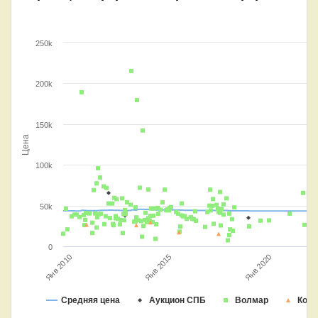
250k
200k
150k
Цена
100k
50k
0
Янв 2010
Янв 2015
Янв 2020
Средняя цена
Аукцион СПБ
Волмар
Конр