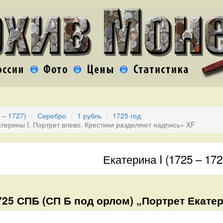
 – 1727)
Серебро
1 рубль
1725 год
атерины I. Портрет влево. Крестики разделяют надпись» XF
Екатерина I (1725 – 172
725 СПБ (СП Б под орлом) „Портрет Екатер