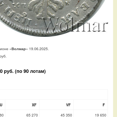
ционе «
Волмар
» 19.06.2025.
руб.
 руб. (по 90 лотам)
U
XF
VF
F
80
65 270
45 350
19 650