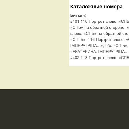
Каталожные номера
Биткин
:
#401.110 Портрет влево. «СПБ
«СПБ» на обратной стороне,
влево. «СПБ» на обратной ст
«С·П·Б», 116 Портрет влево. 
IМПЕРАТРIЦА…», о/с: «СП·Б», 
«ЕКАТЕРИНА. IМПЕРАТРIЦА…
#402.118 Портрет влево. «СПБ