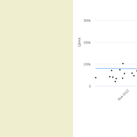
300k
Цена
200k
100k
0
Янв 2012