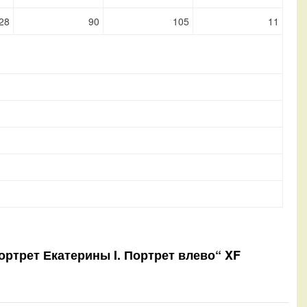
28
90
105
11
ортрет Екатерины I. Портрет влево“ XF