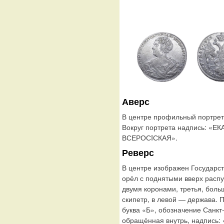
Аверс
В центре профильный портрет
Вокруг портрета надпись: 
ВСЕРОСIСКАЯ».
Реверс
В центре изображен Государс
орёл с поднятыми вверх расп
двумя коронами, третья, боль
скипетр, в левой — держава. 
буква «Б», обозначение Санкт
обращённая внутрь, надпись