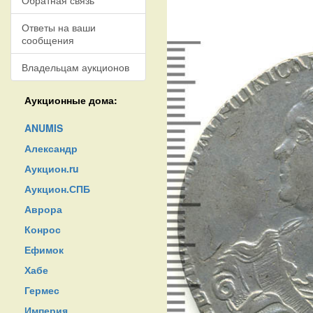
Обратная связь
Ответы на ваши
сообщения
Владельцам аукционов
Аукционные дома:
ANUMIS
Александр
Аукцион.ru
Аукцион.СПБ
Аврора
Конрос
Ефимок
Хабе
Гермес
Империя