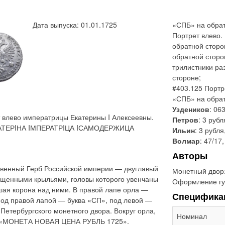
Дата выпуска: 01.01.1725
«СПБ» на обрат
Портрет влево.
обратной сторо
обратной сторо
трилистники ра
стороне;
#403.125 Портр
«СПБ» на обра
Уздеников
: 06
 влево императрицы Екатерины I Алексеевны.
Петров
: 3 рубл
«ЕКАТЕРIНА IМПЕРАТРIЦА IСАМОДЕРЖИЦА
Ильин
: 3 рубля
Волмар
: 47/17
Авторы
твенный Герб Российской империи — двуглавый
Монетный двор
ущенными крыльями, головы которого увенчаны
Оформление гу
шая корона над ними. В правой лапе орла —
Специфика
Под правой лапой — буква «СП», под левой —
-Петербургского монетного двора. Вокруг орла,
Номинал
: «МОНЕТА НОВАЯ ЦЕНА РУБЛЬ 1725».