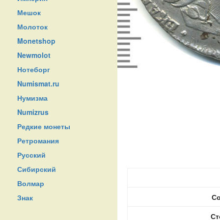
Мешок
Молоток
Monetshop
Newmolot
Нотеборг
Numismat.ru
Нумизма
Numizrus
Редкие монеты
Ретромания
Русский
Сибирский
Волмар
Со
Знак
Ст