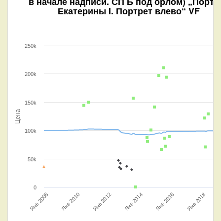
в начале надписи. СП Б под орлом) „Портр
Екатерины I. Портрет влево“ VF
250k
200k
150k
Цена
100k
50k
0
Янв 2010
Янв 2012
Я
Янв 2018
Янв 2008
Янв 2014
Янв 2016