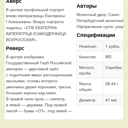
Аверс
Авторы
В центре профильный портрет
Монетный двор:
Санкт-
влево императрицы Екатерины
Петербургский монетный д
I Алексеевны. Вокруг портрета
Оформление гурта:
узорча
надпись: «СПБ ЕКАТЕРIНА
IМПЕРАТРIЦА IСАМОДЕРЖИЦА
Спецификации
ВСЕРОСIСКАЯ».
Номинал
1 рубль
Реверс
Качество
MS
В центре изображен
Государственный Герб Российской
Металл,
Серебро 72
империи — двуглавый орёл
проба
с поднятыми вверх распущенными
крыльями, головы которого
Масса
28,44 г
увенчаны двумя коронами, третья,
общая
большая корона над ними.
В правой лапе орла — скипетр,
Диаметр
41 мм
в левой — держава. Под правой
лапой — буква «СП», под левой —