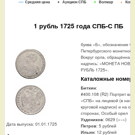
Средняя цена
Аукцион СПБ
Волмар
Конр
1 рубль 1725 года СПБ-С ПБ
буква «Б», обозначение Са
Петербургского монетного 
Вокруг орла, обращённая в
надпись: «МОНЕТА НОВА
РУБЛЬ 1725».
Каталожные номер
Биткин
:
#400.108 (R2) Портрет вле
«СПБ» на лицевой (в нача
круговой надписи) и на об
сторонах, Особый орел
Уздеников
: 0629 («−»)
Дата выпуска: 01.01.1725
Петров
: 5 рублей
Ильин
: 12 рублей