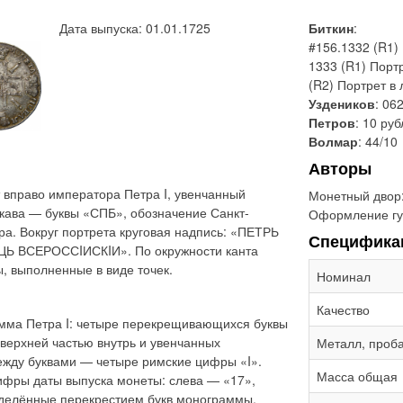
Дата выпуска: 01.01.1725
Биткин
:
#156.1332 (R1)
1333 (R1) Порт
(R2) Портрет в
Уздеников
: 06
Петров
: 10 ру
Волмар
: 44/10
Авторы
 вправо императора Петра I, увенчанный
Монетный двор
укава — буквы «СПБ», обозначение Санкт-
Оформление гу
ра. Вокруг портрета круговая надпись: «ПЕТРЬ
Специфика
 ВСЕРОССIИСКIИ». По окружности канта
 выполненные в виде точек.
Номинал
Качество
мма Петра I: четыре перекрещивающихся буквы
 верхней частью внутрь и увенчанных
Металл, проб
жду буквами — четыре римские цифры «I».
Масса общая
ифры даты выпуска монеты: слева — «17»,
азделённые перекрестием букв монограммы.