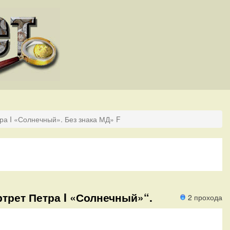
ра I «Солнечный». Без знака МД» F
ртрет Петра I «Солнечный»“.
2 прохода