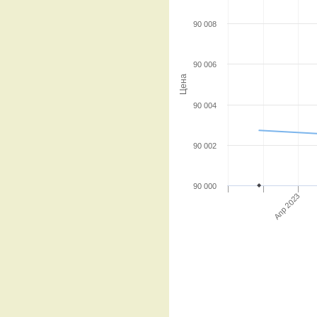
90 008
90 006
Цена
90 004
90 002
90 000
Апр 2023