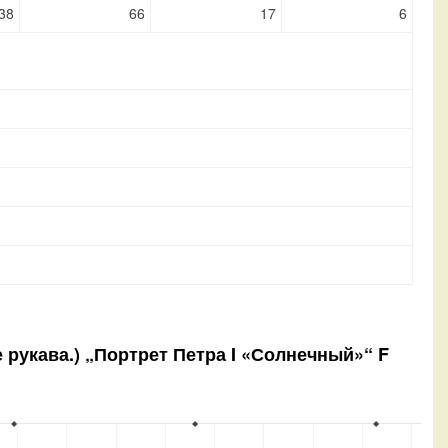
38
66
17
6
е рукава.) „Портрет Петра I «Солнечный»“ F