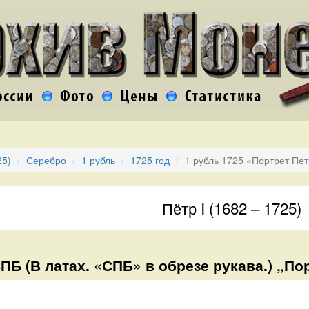
25)
Серебро
1 рубль
1725 год
1 рубль 1725 «Портрет Пет
Пётр I (1682 – 1725)
СПБ (В латах. «СПБ» в обрезе рукава.) „По