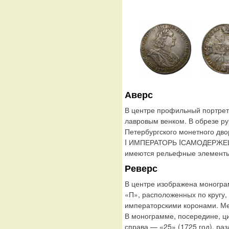
Аверс
В центре профильный портрет
лавровым венком. В обрезе р
Петербургского монетного дво
I ИМПЕРАТОРЬ IСАМОДЕРЖЕЦЬ
имеются рельефные элементы,
Реверс
В центре изображена моногра
«П», расположенных по кругу,
императорскими коронами. Ме
В монограмме, посередине, ц
справа — «25» (1725 год), р