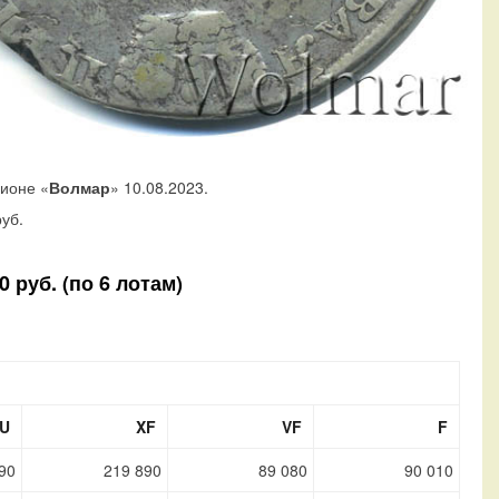
ционе «
Волмар
» 10.08.2023.
уб.
 руб. (по 6 лотам)
U
XF
VF
F
90
219 890
89 080
90 010