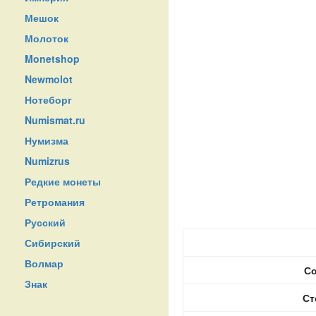
Мешок
Молоток
Monetshop
Newmolot
Нотеборг
Numismat.ru
Нумизма
Numizrus
Редкие монеты
Ретромания
Русский
Сибирский
Волмар
Со
Знак
Ст