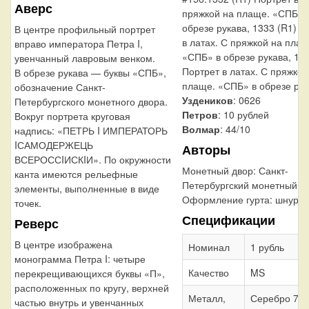
Аверс
пряжкой на плаще. «СПБ» 
обрезе рукава, 1333 (R1) П
В центре профильный портрет
в латах. С пряжкой на плащ
вправо императора Петра I,
«СПБ» в обрезе рукава, 133
увенчанный лавровым венком.
Портрет в латах. С пряжкой
В обрезе рукава — буквы «СПБ»,
плаще. «СПБ» в обрезе рук
обозначение Санкт-
Уздеников
: 0626
Петербургского монетного двора.
Петров
: 10 рублей
Вокруг портрета круговая
Волмар
: 44/10
надпись: «ПЕТРЬ I ИМПЕРАТОРЬ
IСАМОДЕРЖЕЦЬ
Авторы
ВСЕРОССIИСКIИ». По окружности
Монетный двор:
Санкт-
канта имеются рельефные
Петербургский монетный д
элементы, выполненные в виде
Оформление гурта:
шнур в
точек.
Спецификации
Реверс
В центре изображена
Номинал
1 рубль
монограмма Петра I: четыре
Качество
MS
перекрещивающихся буквы «П»,
расположенных по кругу, верхней
Металл,
Серебро 72
частью внутрь и увенчанных