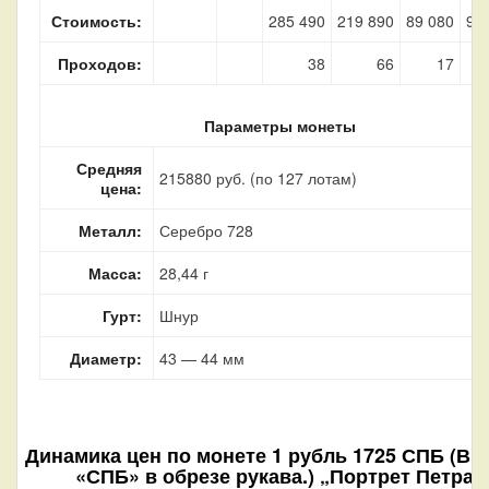
Стоимость:
285 490
219 890
89 080
90
Проходов:
38
66
17
Параметры монеты
Средняя
215880 руб. (по 127 лотам)
цена:
Металл:
Серебро 728
Масса:
28,44 г
Гурт:
Шнур
Диаметр:
43 — 44 мм
Динамика цен по монете
1 рубль 1725 СПБ (В л
«СПБ» в обрезе рукава.) „Портрет Петра I