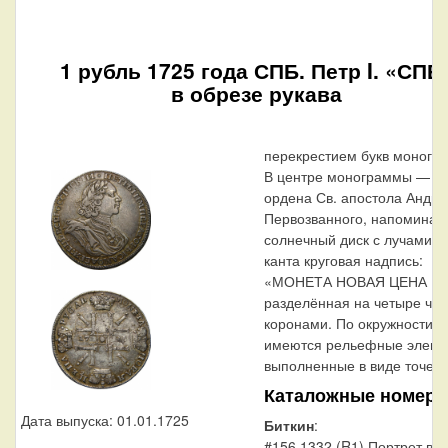
1 рубль 1725 года СПБ. Петр I. «СПБ
в обрезе рукава
перекрестием букв моногр
В центре монограммы — зв
ордена Св. апостола Андре
Первозванного, напомина
солнечный диск с лучами. 
канта круговая надпись:
«МОНЕТА НОВАЯ ЦЕНА РУ
разделённая на четыре час
коронами. По окружности к
имеются рельефные элеме
выполненные в виде точек.
Каталожные номера
Дата выпуска: 01.01.1725
Биткин
:
#156.1332 (R1) Портрет в л