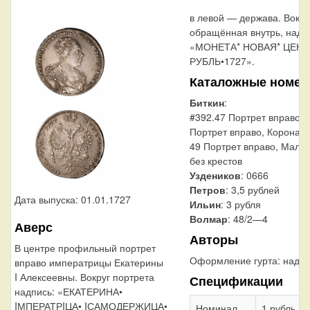
в левой — держава. Вокру
обращённая внутрь, надп
«МОНЕТА* НОВАЯ* ЦЕНА
РУБЛЬ•1727».
Каталожные номер
Биткин
:
#392.47 Портрет вправо, 
Портрет вправо, Корона 
49 Портрет вправо, Малы
без крестов
Уздеников
: 0666
Петров
: 3,5 рублей
Дата выпуска: 01.01.1727
Ильин
: 3 рубля
Волмар
: 48/2—4
Аверс
Авторы
В центре профильный портрет
Оформление гурта:
надпи
вправо императрицы Екатерины
I Алексеевны. Вокруг портрета
Спецификации
надпись: «ЕКАТЕРИНА•
IМПЕРАТРIЦА• IСАМОДЕРЖИЦА•
Номинал
1 рубль