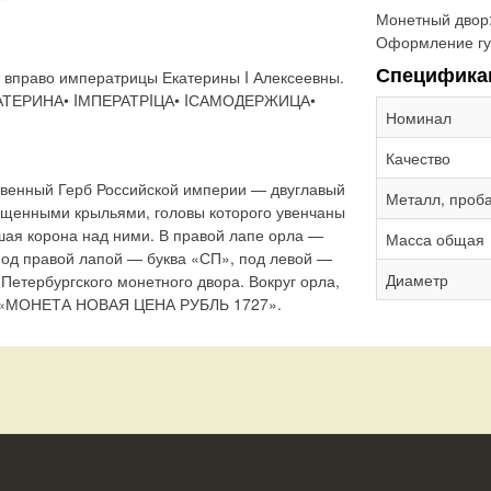
Монетный двор
Оформление гу
Специфика
 вправо императрицы Екатерины I Алексеевны.
ЕКАТЕРИНА• IМПЕРАТРIЦА• IСАМОДЕРЖИЦА•
Номинал
Качество
твенный Герб Российской империи — двуглавый
Металл, проб
ущенными крыльями, головы которого увенчаны
шая корона над ними. В правой лапе орла —
Масса общая
Под правой лапой — буква «СП», под левой —
Диаметр
-Петербургского монетного двора. Вокруг орла,
: «МОНЕТА НОВАЯ ЦЕНА РУБЛЬ 1727».