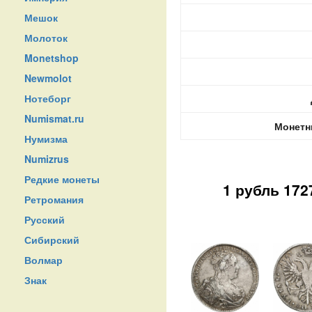
Мешок
Молоток
Monetshop
Newmolot
Нотеборг
Numismat.ru
Монетн
Нумизма
Numizrus
Редкие монеты
1 рубль 17
Ретромания
Русский
Сибирский
Волмар
Знак