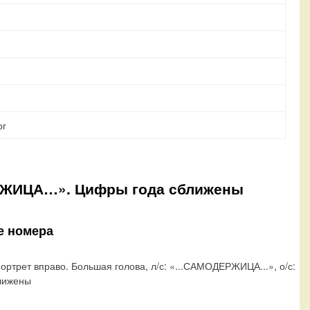
рг
ЕРЖИЦА…». Цифры года сближены
е номера
ортрет вправо. Большая голова, л/с: «...САМОДЕРЖИЦА...», о/с:
лижены