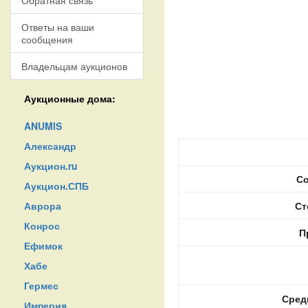
Обратная связь
Ответы на ваши
сообщения
Владельцам аукционов
Аукционные дома:
ANUMIS
Александр
Аукцион.ru
Со
Аукцион.СПБ
Аврора
Ст
Конрос
П
Ефимок
Хабе
Гермес
Сред
Империя