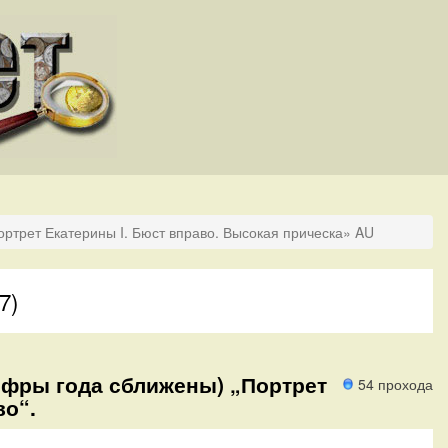
ортрет Екатерины I. Бюст вправо. Высокая прическа» AU
7)
Цифры года сближены) „Портрет
54 прохода
во“.