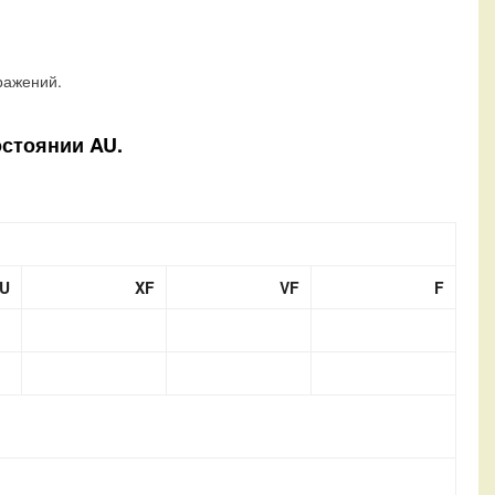
ражений.
остоянии AU.
U
XF
VF
F