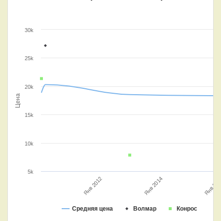
30k
25k
20k
Цена
15k
10k
5k
Янв 2014
Янв 2012
Янв 20
Средняя цена
Волмар
Конрос