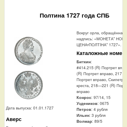
Полтина 1727 года СПБ
Вокруг орла, обращённая 
надпись: «МОНЕТА* НОВА
ЦЕНА•ПОЛТIНА* 1727».
Каталожные номер
Биткин
:
#414.215 (R) Портрет впра
(R) Портрет вправо, 217 (R
Портрет вправо, Скипетр б
креста, 218—221 (R) Порт
вправо
Конрос
: 97/14, 15
Уздеников
: 0675
Дата выпуска: 01.01.1727
Петров
: 4 рубля
Ильин
: 3 рубля
Аверс
Волмар
: 89/5