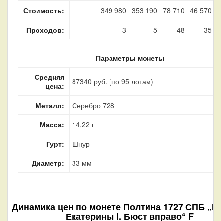
Стоимость:
349 980
353 190
78 710
46 570
1
Проходов:
3
5
48
35
Параметры монеты
Средняя
87340 руб. (по 95 лотам)
цена:
Металл:
Серебро 728
Масса:
14,22 г
Гурт:
Шнур
Диаметр:
33 мм
Динамика цен по монете
Полтина 1727 СПБ „П
Екатерины I. Бюст вправо“ F