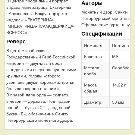
В центре профильный портрет
Авторы
вправо императрицы Екатерины
Монетный двор:
Санкт-
I Алексеевны. Вокруг портрета
Петербургский монетный 
надпись: «ЕКАТЕРИНА•
Оформление гурта:
шнур 
IМПЕРАТРИЦА• IСАМОДЕРЖИЦА•
ВСЕРОС:».
Спецификации
Реверс
Номинал
Полтина
В центре изображен
Качество
MS
Государственный Герб Российской
империи — двуглавый орёл
Металл,
Серебро 7
с поднятыми вверх распущенными
проба
крыльями, головы которого
увенчаны двумя коронами, третья,
Масса
14,22 г
большая корона над ними.
общая
В правой лапе орла — скипетр,
в левой — держава. Под правой
Диаметр
33 мм
лапой — буква «СП», под левой —
буква «Б», обозначение Санкт-
Петербургского монетного двора.